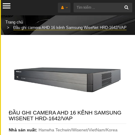
Trang chủ
Đầu ghi camera AHD 16 kênh Samsung WiseNet HRD-1642/VAP
ĐẦU GHI CAMERA AHD 16 KÊNH SAMSUNG
WISENET HRD-1642/VAP
Nhà sản xuất:
Hanwha Techwin/Wisenet/VietNam/Korea