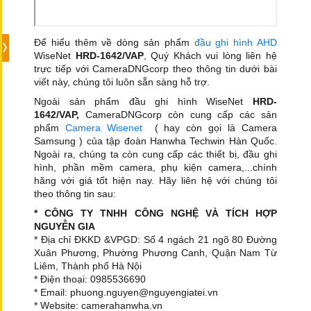
Để hiểu thêm về dòng sản phẩm
đầu ghi hình AHD
WiseNet
HRD-1642/VAP
, Quý Khách vui lòng liên hệ
trực tiếp với CameraDNGcorp theo thông tin dưới bài
viết này, chúng tôi luôn sẵn sàng hỗ trợ.
Ngoài sản phẩm đầu ghi hình WiseNet
HRD-
1642/VAP,
CameraDNGcorp còn cung cấp các sản
phẩm
Camera Wisenet
( hay còn gọi là Camera
Samsung ) của tập đoàn Hanwha Techwin Hàn Quốc.
Ngoài ra, chúng ta còn cung cấp các thiết bị, đầu ghi
hình, phần mềm camera, phụ kiện camera,...chính
hãng với giá tốt hiện nay. Hãy liên hệ với chúng tôi
theo thông tin sau:
* CÔNG TY TNHH CÔNG NGHỆ VÀ TÍCH HỢP
NGUYỄN GIA
* Địa chỉ ĐKKD &VPGD: Số 4 ngách 21 ngõ 80 Đường
Xuân Phương, Phường Phương Canh, Quận Nam Từ
Liêm, Thành phố Hà Nội
* Điện thoại: 0985536690
* Email: phuong.nguyen@nguyengiatei.vn
* Website: camerahanwha.vn