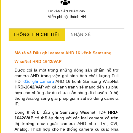
TƯ VẤN SẢN PHẨM 24/7
Miễn phí nội thành HN
THÔNG TIN CHI TIẾT
NHẬN XÉT
Mô tả về Đầu ghi camera AHD 16 kênh Samsung
WiseNet HRD-1642/VAP
Được coi là một trong những dòng sản phẩm hỗ trợ
camera AHD trong việc ghi hình ảnh chất lượng Full
HD,
đầu ghi camera
AHD 16 kênh Samsung WiseNet
HRD-1642/VAP
với cả cạnh tranh sẽ mang đến sự phù
hợp cho những dự án chưa sẵn sàng di chuyển từ hệ
thống Analog sang giải pháp giám sát sử dụng camera
IP.
Dòng thiết bị đầu ghi Samsung Wisenet HD+
HRD-
1642/VAP
có thể áp dụng với các loại camera có trên
thị trường như ngoài camera AHD như: TVI, CVI,
Analog. Thích hợp cho hệ thống camera cũ của: Nhà