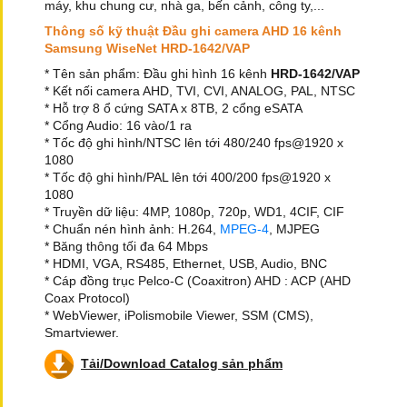
máy, khu chung cư, nhà ga, bến cảnh, công ty,...
Thông số kỹ thuật Đầu ghi camera AHD 16 kênh
Samsung WiseNet HRD-1642/VAP
* Tên sản phẩm: Đầu ghi hình 16 kênh
HRD-1642/VAP
* Kết nối camera AHD, TVI, CVI, ANALOG, PAL, NTSC
* Hỗ trợ 8 ổ cứng SATA x 8TB, 2 cổng eSATA
* Cổng Audio: 16 vào/1 ra
* Tốc độ ghi hình/NTSC lên tới 480/240 fps@1920 x
1080
* Tốc độ ghi hình/PAL lên tới 400/200 fps@1920 x
1080
* Truyền dữ liệu: 4MP, 1080p, 720p, WD1, 4CIF, CIF
* Chuẩn nén hình ảnh: H.264,
MPEG-4
, MJPEG
* Băng thông tối đa 64 Mbps
* HDMI, VGA, RS485, Ethernet, USB, Audio, BNC
* Cáp đồng trục Pelco-C (Coaxitron) AHD : ACP (AHD
Coax Protocol)
* WebViewer, iPolismobile Viewer, SSM (CMS),
Smartviewer.
Tải/Download Catalog sản phẩm