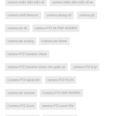
camera nhận diện biển số
camera nhận diện biển số xe
camera nhiệt Wisenet.
camera phòng nổ
camera ptz
camera ptz 4k
camera PTZ 4K PNP-9200RH
camera ptz analog
Camera ptz Dome
camera PTZ Hanwha Vision
camera PTZ Hanwha Vision cho quân sự
camera PTZ là gì
Camera PTZ ngoài trời
camera PTZ PLUS
camera ptz wisenet
Camera PTZ XNP-6550RH
Camera PTZ Zoom
camera PTZ zoom 55x