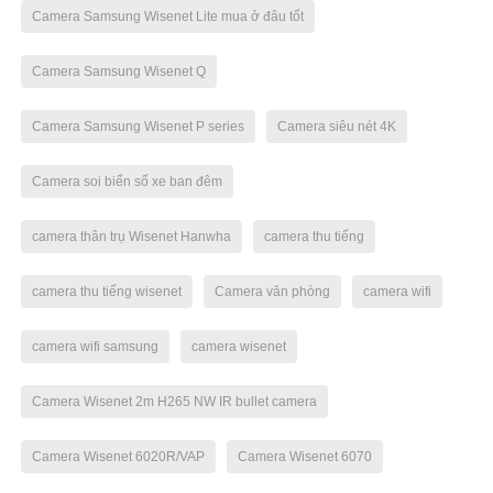
Camera Samsung Wisenet Lite mua ở đâu tốt
Camera Samsung Wisenet Q
Camera Samsung Wisenet P series
Camera siêu nét 4K
Camera soi biển số xe ban đêm
camera thân trụ Wisenet Hanwha
camera thu tiếng
camera thu tiếng wisenet
Camera văn phòng
camera wifi
camera wifi samsung
camera wisenet
Camera Wisenet 2m H265 NW IR bullet camera
Camera Wisenet 6020R/VAP
Camera Wisenet 6070