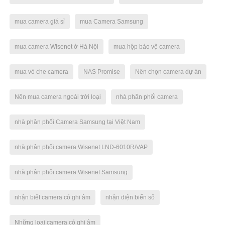
mua camera giá sỉ
mua Camera Samsung
mua camera Wisenet ở Hà Nội
mua hộp bảo vệ camera
mua vỏ che camera
NAS Promise
Nên chọn camera dự án
Nên mua camera ngoài trời loại
nhà phân phối camera
nhà phân phối Camera Samsung tại Việt Nam
nhà phân phối camera Wisenet LND-6010R/VAP
nhà phân phối camera Wisenet Samsung
nhận biết camera có ghi âm
nhận diện biển số
Những loại camera có ghi âm