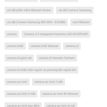
cài đặt phần mềm Wisenet Viewer
cài đặt Camera Samsung
cài đặt Camera Samsung Wifi SNH - 6410BN
cam Wisenet
camera
Camera 2.0 megapixel Hanwha LNO-6010R/VAP
camera AHD
camera AHD Wisenet
camera ai
camera AI giám sát
camera AI Hanwha Techwin
camera AI nhận diện người và phương tiện ngoài trời
camera an ninh
camera an ninh 2 mắt
camera an ninh 4 mắt
camera an ninh 4K Wisenet
camera an ninh ban đêm
camera an ninh bị mờ