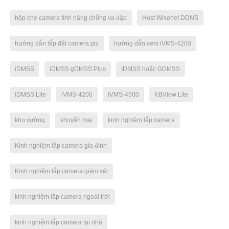
hộp che camera tính năng chống va đập
Host Wisenet DDNS
hướng dẫn lắp đặt camera ptz
hướng dẫn xem iVMS-4200
iDMSS
iDMSS gDMSS Plus
IDMSS hoặc GDMSS
iDMSS Lite
iVMS-4200
iVMS-4500
KBView Lite
kho xưởng
khuyến mại
kinh nghiệm lắp camera
Kinh nghiệm lắp camera gia đình
Kinh nghiệm lắp camera giám sát
kinh nghiệm lắp camera ngoài trời
kinh nghiệm lắp camera tại nhà