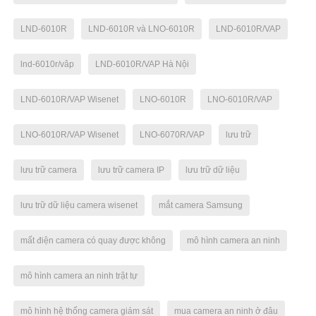
LND-6010R
LND-6010R và LNO-6010R
LND-6010R/VAP
lnd-6010r/vâp
LND-6010R/VAP Hà Nội
LND-6010R/VAP Wisenet
LNO-6010R
LNO-6010R/VAP
LNO-6010R/VAP Wisenet
LNO-6070R/VAP
lưu trữ
lưu trữ camera
lưu trữ camera IP
lưu trữ dữ liệu
lưu trữ dữ liệu camera wisenet
mắt camera Samsung
mất điện camera có quay được không
mô hình camera an ninh
mô hình camera an ninh trật tự
mô hình hệ thống camera giám sát
mua camera an ninh ở đâu