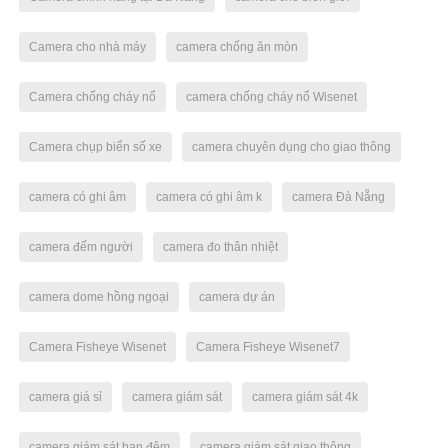
Camera cho nhà máy
camera chống ăn mòn
Camera chống cháy nổ
camera chống cháy nổ Wisenet
Camera chụp biển số xe
camera chuyên dụng cho giao thông
camera có ghi âm
camera có ghi âm k
camera Đà Nẵng
camera đếm người
camera đo thân nhiệt
camera dome hồng ngoại
camera dự án
Camera Fisheye Wisenet
Camera Fisheye Wisenet7
camera giá sỉ
camera giám sát
camera giám sát 4k
camera giám sát ban đêm
camera giám sát giao thông