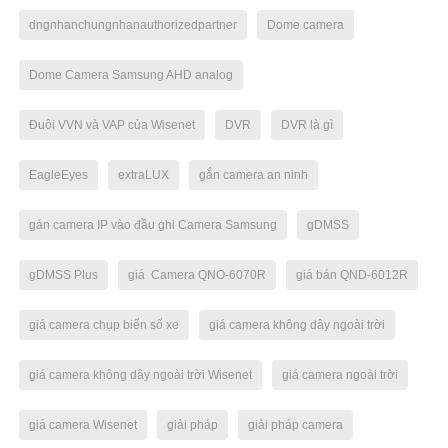
dngnhanchungnhanauthorizedpartner
Dome camera
Dome Camera Samsung AHD analog
Đuôi VVN và VAP của Wisenet
DVR
DVR là gì
EagleEyes
extraLUX
gắn camera an ninh
gán camera IP vào đầu ghi Camera Samsung
gDMSS
gDMSS Plus
giá Camera QNO-6070R
giá bán QND-6012R
giá camera chụp biển số xe
giá camera không dây ngoài trời
giá camera không dây ngoài trời Wisenet
giá camera ngoài trời
giá camera Wisenet
giải pháp
giải pháp camera