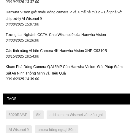
03/19/2026 13:37:00
Hanwha Vision giới thiệu dòng camera P và X thế hệ thứ 2 – Đột phá với
chip xử lý AI Wisenet 9
04/08/2025 15:07:00
Tương Lai Nghành CCTV: Chip Wisenet 9 của Hanwha Vision
04/03/2025 16:26:00
Các tính năng AI trên Camera 4K Hanwha Vision XNP-C9310R
03/15/2025 10:54:00
Khám Phá Dòng Camera Q AI 5MP Của Hanwha Vision: Giải Pháp Giám
Sát An Ninh Thông Minh và Hiệu Quả
03/14/2025 14:39:00
TAGS
6020R/VAP
8K
add camera Wisenet vào đầu ghi
AI Wisenet 9
amera hồng ngoại 80m