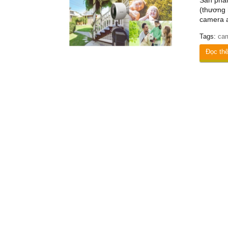
Sản phẩ
(thương 
camera a
Tags:
cam
Đọc th