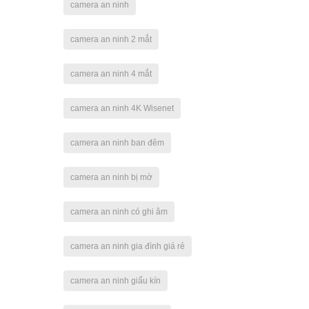
camera an ninh
camera an ninh 2 mắt
camera an ninh 4 mắt
camera an ninh 4K Wisenet
camera an ninh ban đêm
camera an ninh bị mờ
camera an ninh có ghi âm
camera an ninh gia đình giá rẻ
camera an ninh giấu kín