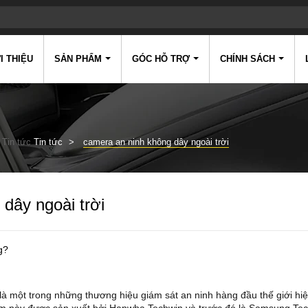
I THIỆU
SẢN PHẨM
GÓC HỖ TRỢ
CHÍNH SÁCH
Tin tức
Tin tức
camera an ninh không dây ngoài trời
dây ngoài trời
g?
là một trong những thương hiệu giám sát an ninh hàng đầu thế giới hiệ