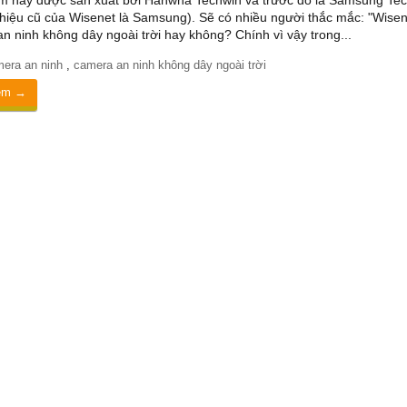
m này được sản xuất bởi Hanwha Techwin và trước đó là Samsung Te
hiệu cũ của Wisenet là Samsung). Sẽ có nhiều người thắc mắc: "Wisen
n ninh không dây ngoài trời hay không? Chính vì vậy trong...
era an ninh
,
camera an ninh không dây ngoài trời
êm →