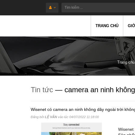
TRANG CHỦ
GIỚ
Trang chủ
Tin tức
— camera an ninh không 
Wisenet có camera an ninh không dây ngoài trời khôn
Đăng bởi
LỆ VÂN
vào lúc
04/07/2022 11:18:00
Wisenet 