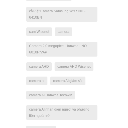
cài đặt Camera Samsung Wifi SNH -
6410BN
cam Wisenet
camera
Camera 2.0 megapixel Hanwha LNO-
6010R/VAP
camera AHD
camera AHD Wisenet
camera ai
camera AI giám sát
camera AI Hanwha Techwin
camera AI nhận diện người và phương
tiện ngoài trời