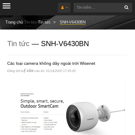
Trang chủ
Tin tức
Tin tức
SNH-V6430BN
Tin tức
— SNH-V6430BN
Các loại camera không dây ngoài trời Wisenet
Đăng bởi
LỆ VÂN
vào lúc
01/14/2020 17:45:00