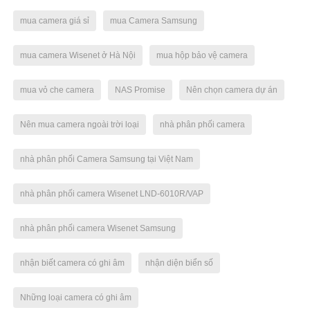
mua camera giá sỉ
mua Camera Samsung
mua camera Wisenet ở Hà Nội
mua hộp bảo vệ camera
mua vỏ che camera
NAS Promise
Nên chọn camera dự án
Nên mua camera ngoài trời loại
nhà phân phối camera
nhà phân phối Camera Samsung tại Việt Nam
nhà phân phối camera Wisenet LND-6010R/VAP
nhà phân phối camera Wisenet Samsung
nhận biết camera có ghi âm
nhận diện biển số
Những loại camera có ghi âm