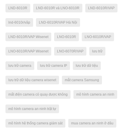
LND-6010R
LND-6010R và LNO-6010R
LND-6010R/VAP
lnd-6010r/vâp
LND-6010R/VAP Hà Nội
LND-6010R/VAP Wisenet
LNO-6010R
LNO-6010R/VAP
LNO-6010R/VAP Wisenet
LNO-6070R/VAP
lưu trữ
lưu trữ camera
lưu trữ camera IP
lưu trữ dữ liệu
lưu trữ dữ liệu camera wisenet
mắt camera Samsung
mất điện camera có quay được không
mô hình camera an ninh
mô hình camera an ninh trật tự
mô hình hệ thống camera giám sát
mua camera an ninh ở đâu