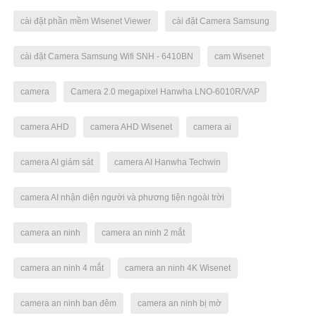
cài đặt phần mềm Wisenet Viewer
cài đặt Camera Samsung
cài đặt Camera Samsung Wifi SNH - 6410BN
cam Wisenet
camera
Camera 2.0 megapixel Hanwha LNO-6010R/VAP
camera AHD
camera AHD Wisenet
camera ai
camera AI giám sát
camera AI Hanwha Techwin
camera AI nhận diện người và phương tiện ngoài trời
camera an ninh
camera an ninh 2 mắt
camera an ninh 4 mắt
camera an ninh 4K Wisenet
camera an ninh ban đêm
camera an ninh bị mờ