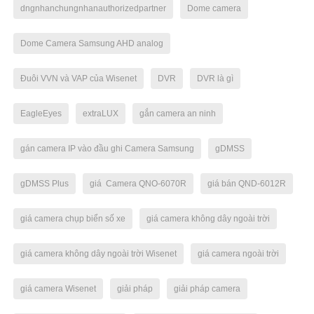
dngnhanchungnhanauthorizedpartner
Dome camera
Dome Camera Samsung AHD analog
Đuôi VVN và VAP của Wisenet
DVR
DVR là gì
EagleEyes
extraLUX
gắn camera an ninh
gán camera IP vào đầu ghi Camera Samsung
gDMSS
gDMSS Plus
giá Camera QNO-6070R
giá bán QND-6012R
giá camera chụp biển số xe
giá camera không dây ngoài trời
giá camera không dây ngoài trời Wisenet
giá camera ngoài trời
giá camera Wisenet
giải pháp
giải pháp camera