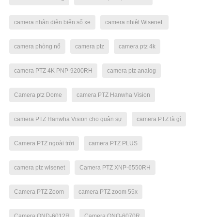
camera nhận diện biển số xe
camera nhiệt Wisenet.
camera phòng nổ
camera ptz
camera ptz 4k
camera PTZ 4K PNP-9200RH
camera ptz analog
Camera ptz Dome
camera PTZ Hanwha Vision
camera PTZ Hanwha Vision cho quân sự
camera PTZ là gì
Camera PTZ ngoài trời
camera PTZ PLUS
camera ptz wisenet
Camera PTZ XNP-6550RH
Camera PTZ Zoom
camera PTZ zoom 55x
Camera QND-6012R
Camera QNO-6070R