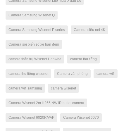
Camera Samsung Wisenet Lite mua ở đâu tốt
Camera Samsung Wisenet Q
Camera Samsung Wisenet P series
Camera siêu nét 4K
Camera soi biển số xe ban đêm
camera thân trụ Wisenet Hanwha
camera thu tiếng
camera thu tiếng wisenet
Camera văn phòng
camera wifi
camera wifi samsung
camera wisenet
Camera Wisenet 2m H265 NW IR bullet camera
Camera Wisenet 6020R/VAP
Camera Wisenet 6070