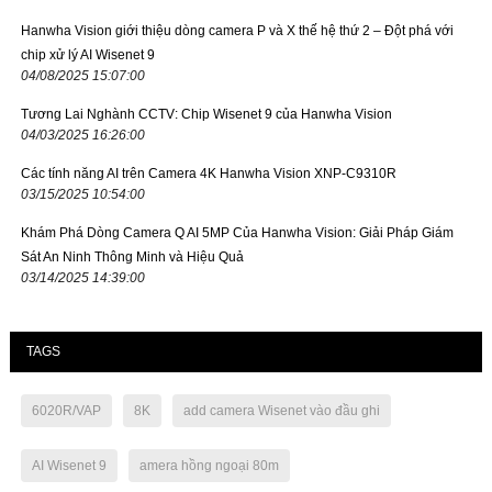
Hanwha Vision giới thiệu dòng camera P và X thế hệ thứ 2 – Đột phá với
chip xử lý AI Wisenet 9
04/08/2025 15:07:00
Tương Lai Nghành CCTV: Chip Wisenet 9 của Hanwha Vision
04/03/2025 16:26:00
Các tính năng AI trên Camera 4K Hanwha Vision XNP-C9310R
03/15/2025 10:54:00
Khám Phá Dòng Camera Q AI 5MP Của Hanwha Vision: Giải Pháp Giám
Sát An Ninh Thông Minh và Hiệu Quả
03/14/2025 14:39:00
TAGS
6020R/VAP
8K
add camera Wisenet vào đầu ghi
AI Wisenet 9
amera hồng ngoại 80m