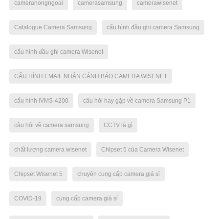
camerahongngoai
camerasamsung
camerawisenet
Catalogue Camera Samsung
cấu hình đầu ghi camera Samsung
cấu hình đầu ghi camera Wisenet
CẤU HÌNH EMAIL NHẬN CẢNH BÁO CAMERA WISENET
cấu hình iVMS-4200
câu hỏi hay gặp về camera Samsung P1
câu hỏi về camera samsung
CCTV là gì
chất lượng camera wisenet
Chipset 5 của Camera Wisenet
Chipset Wisenet 5
chuyên cung cấp camera giá sỉ
COVID-19
cung cấp camera giá sỉ