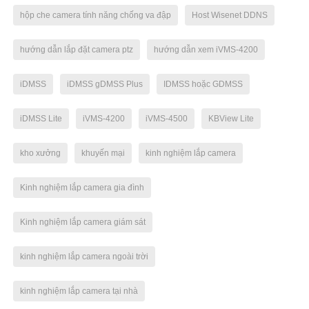
hộp che camera tính năng chống va đập
Host Wisenet DDNS
hướng dẫn lắp đặt camera ptz
hướng dẫn xem iVMS-4200
iDMSS
iDMSS gDMSS Plus
IDMSS hoặc GDMSS
iDMSS Lite
iVMS-4200
iVMS-4500
KBView Lite
kho xưởng
khuyến mại
kinh nghiệm lắp camera
Kinh nghiệm lắp camera gia đình
Kinh nghiệm lắp camera giám sát
kinh nghiệm lắp camera ngoài trời
kinh nghiệm lắp camera tại nhà