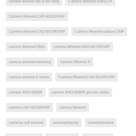
camera wisenet đại lý đà nẵng
Camera Wisenet extraLUX
Camera Wisenet LND-6010R/VAP
Camera Wisenet LNO-6010R/VAP
Camera Wisenet outdoor 2MP
camera Wisenet QNO
camera Wisenet QNO-6070R/VAP
camera wisenet samsung
camera Wisenet X
camera wisenet X series
Camera Wisenet LND-6010R/VAP
camera XNO-8080R
camera XNO-8080R giá bao nhiêu
camera LNO-6010R/VAP
camera Wisenet
cameraa wifi wisenet
cameradngcorp
camerahanwha