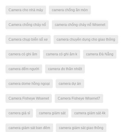
Camera cho nhà máy
camera chống ăn mòn
Camera chống cháy nổ
camera chống cháy nổ Wisenet
Camera chụp biển số xe
camera chuyên dụng cho giao thông
camera có ghi âm
camera có ghi âm k
camera Đà Nẵng
camera đếm người
camera đo thân nhiệt
camera dome hồng ngoại
camera dự án
Camera Fisheye Wisenet
Camera Fisheye Wisenet7
camera giá sỉ
camera giám sát
camera giám sát 4k
camera giám sát ban đêm
camera giám sát giao thông