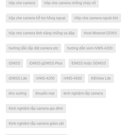
hộp che camera
hộp che camera chống cháy nổ
hộp che camera hỗ trợ hồng ngoại
Hộp che camera ngoài trời
hộp che camera tính năng chống va đập
Host Wisenet DDNS
hướng dẫn lắp đặt camera ptz
hướng dẫn xem iVMS-4200
iDMSS
iDMSS gDMSS Plus
IDMSS hoặc GDMSS
iDMSS Lite
iVMS-4200
iVMS-4500
KBView Lite
kho xưởng
khuyến mại
kinh nghiệm lắp camera
Kinh nghiệm lắp camera gia đình
Kinh nghiệm lắp camera giám sát