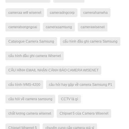
cameraa wifi wisenet
cameradngcorp
camerahanwha
camerahongngoai
camerasamsung
camerawisenet
Catalogue Camera Samsung
cấu hình đầu ghi camera Samsung
cấu hình đầu ghi camera Wisenet
CẤU HÌNH EMAIL NHẬN CẢNH BÁO CAMERA WISENET
cấu hình iVMS-4200
câu hỏi hay gặp về camera Samsung P1
câu hỏi về camera samsung
CCTV là gì
chất lượng camera wisenet
Chipset 5 của Camera Wisenet
Chipset Wisenet 5
chuyên cung cấp camera giá sỉ