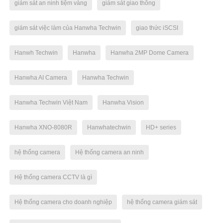
giám sát an ninh tiệm vàng
giám sát giao thông
giám sát việc làm của Hanwha Techwin
giao thức iSCSI
Hanwh Techwin
Hanwha
Hanwha 2MP Dome Camera
Hanwha AI Camera
Hanwha Techwin
Hanwha Techwin Việt Nam
Hanwha Vision
Hanwha XNO-8080R
Hanwhatechwin
HD+ series
hệ thống camera
Hệ thống camera an ninh
Hệ thống camera CCTV là gì
Hệ thống camera cho doanh nghiệp
hệ thống camera giám sát