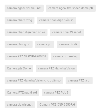
camera ngoài trời siêu nét
camera ngoài trời speed dome ptz
camera nhà xưởng
camera nhận diện biển số
camera nhận diện biển số xe
camera nhiệt Wisenet.
camera phòng nổ
camera ptz
camera ptz 4k
camera PTZ 4K PNP-9200RH
camera ptz analog
Camera ptz Dome
camera PTZ Hanwha Vision
camera PTZ Hanwha Vision cho quân sự
camera PTZ là gì
Camera PTZ ngoài trời
camera PTZ PLUS
camera ptz wisenet
Camera PTZ XNP-6550RH