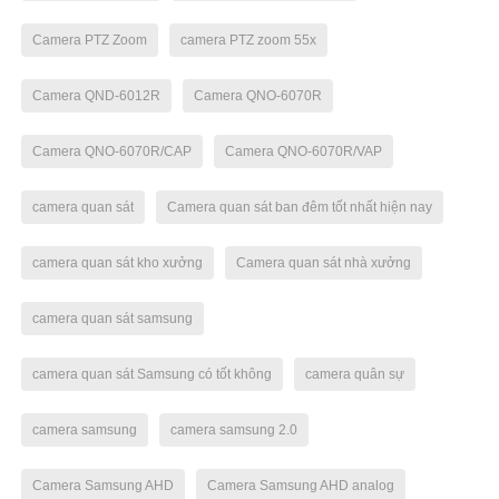
Camera PTZ Zoom
camera PTZ zoom 55x
Camera QND-6012R
Camera QNO-6070R
Camera QNO-6070R/CAP
Camera QNO-6070R/VAP
camera quan sát
Camera quan sát ban đêm tốt nhất hiện nay
camera quan sát kho xưởng
Camera quan sát nhà xưởng
camera quan sát samsung
camera quan sát Samsung có tốt không
camera quân sự
camera samsung
camera samsung 2.0
Camera Samsung AHD
Camera Samsung AHD analog