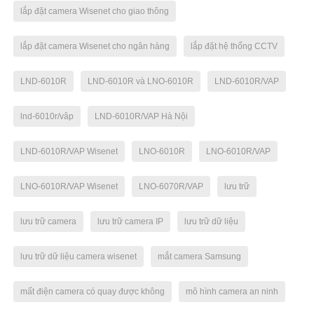
lắp đặt camera Wisenet cho giao thông
lắp đặt camera Wisenet cho ngân hàng
lắp đặt hệ thống CCTV
LND-6010R
LND-6010R và LNO-6010R
LND-6010R/VAP
lnd-6010r/vâp
LND-6010R/VAP Hà Nội
LND-6010R/VAP Wisenet
LNO-6010R
LNO-6010R/VAP
LNO-6010R/VAP Wisenet
LNO-6070R/VAP
lưu trữ
lưu trữ camera
lưu trữ camera IP
lưu trữ dữ liệu
lưu trữ dữ liệu camera wisenet
mắt camera Samsung
mất điện camera có quay được không
mô hình camera an ninh