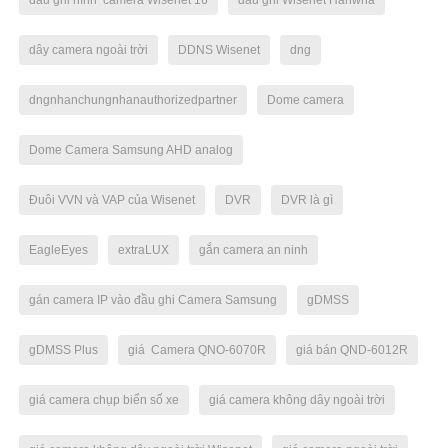
đầu ghi hình camera Wisenet 16
đầu ghi Wisenet Hanwha
dây camera ngoài trời
DDNS Wisenet
dng
dngnhanchungnhanauthorizedpartner
Dome camera
Dome Camera Samsung AHD analog
Đuôi VVN và VAP của Wisenet
DVR
DVR là gì
EagleEyes
extraLUX
gắn camera an ninh
gán camera IP vào đầu ghi Camera Samsung
gDMSS
gDMSS Plus
giá Camera QNO-6070R
giá bán QND-6012R
giá camera chụp biển số xe
giá camera không dây ngoài trời