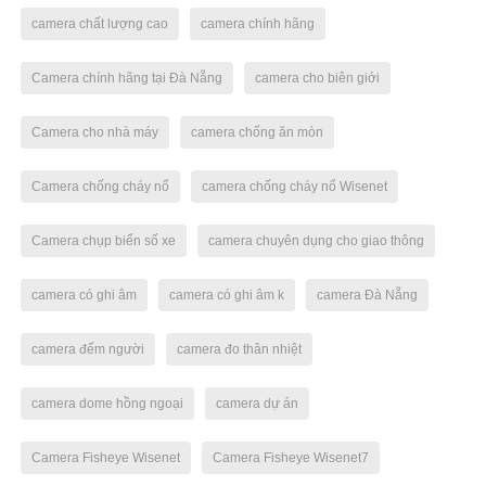
camera chất lượng cao
camera chính hãng
Camera chính hãng tại Đà Nẵng
camera cho biên giới
Camera cho nhà máy
camera chống ăn mòn
Camera chống cháy nổ
camera chống cháy nổ Wisenet
Camera chụp biển số xe
camera chuyên dụng cho giao thông
camera có ghi âm
camera có ghi âm k
camera Đà Nẵng
camera đếm người
camera đo thân nhiệt
camera dome hồng ngoại
camera dự án
Camera Fisheye Wisenet
Camera Fisheye Wisenet7