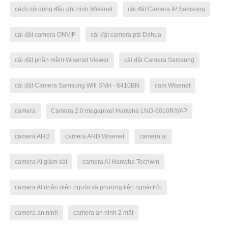
cách sử dụng đầu ghi hình Wisenet
cài đặt Camera IP Samsung
cài đặt camera ONVIF
cài đặt camera ptz Dahua
cài đặt phần mềm Wisenet Viewer
cài đặt Camera Samsung
cài đặt Camera Samsung Wifi SNH - 6410BN
cam Wisenet
camera
Camera 2.0 megapixel Hanwha LNO-6010R/VAP
camera AHD
camera AHD Wisenet
camera ai
camera AI giám sát
camera AI Hanwha Techwin
camera AI nhận diện người và phương tiện ngoài trời
camera an ninh
camera an ninh 2 mắt