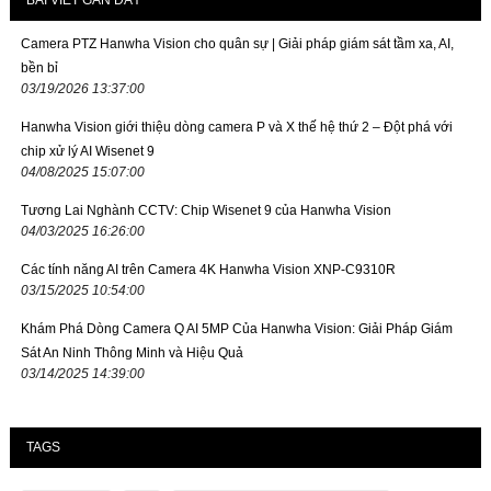
BÀI VIẾT GẦN ĐÂY
Camera PTZ Hanwha Vision cho quân sự | Giải pháp giám sát tầm xa, AI,
bền bỉ
03/19/2026 13:37:00
Hanwha Vision giới thiệu dòng camera P và X thế hệ thứ 2 – Đột phá với
chip xử lý AI Wisenet 9
04/08/2025 15:07:00
Tương Lai Nghành CCTV: Chip Wisenet 9 của Hanwha Vision
04/03/2025 16:26:00
Các tính năng AI trên Camera 4K Hanwha Vision XNP-C9310R
03/15/2025 10:54:00
Khám Phá Dòng Camera Q AI 5MP Của Hanwha Vision: Giải Pháp Giám
Sát An Ninh Thông Minh và Hiệu Quả
03/14/2025 14:39:00
TAGS