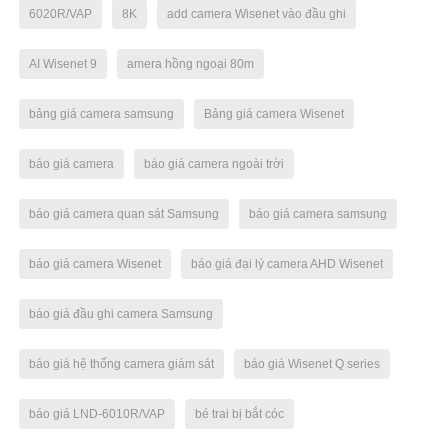
6020R/VAP
8K
add camera Wisenet vào đầu ghi
AI Wisenet 9
amera hồng ngoại 80m
bảng giá camera samsung
Bảng giá camera Wisenet
báo giá camera
báo giá camera ngoài trời
báo giá camera quan sát Samsung
báo giá camera samsung
báo giá camera Wisenet
báo giá đại lý camera AHD Wisenet
báo giá đầu ghi camera Samsung
báo giá hệ thống camera giám sát
báo giá Wisenet Q series
báo giá LND-6010R/VAP
bé trai bị bắt cóc