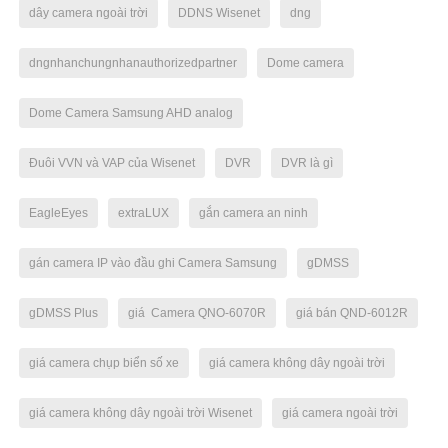
dây camera ngoài trời
DDNS Wisenet
dng
dngnhanchungnhanauthorizedpartner
Dome camera
Dome Camera Samsung AHD analog
Đuôi VVN và VAP của Wisenet
DVR
DVR là gì
EagleEyes
extraLUX
gắn camera an ninh
gán camera IP vào đầu ghi Camera Samsung
gDMSS
gDMSS Plus
giá Camera QNO-6070R
giá bán QND-6012R
giá camera chụp biển số xe
giá camera không dây ngoài trời
giá camera không dây ngoài trời Wisenet
giá camera ngoài trời