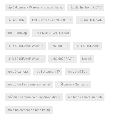
lắp đặt camera Wisenet cho ngân hàng
lắp đặt hệ thống CCTV
LND-6010R
LND-6010R và LNO-6010R
LND-6010R/VAP
lnd-6010r/vâp
LND-6010R/VAP Hà Nội
LND-6010R/VAP Wisenet
LNO-6010R
LNO-6010R/VAP
LNO-6010R/VAP Wisenet
LNO-6070R/VAP
lưu trữ
lưu trữ camera
lưu trữ camera IP
lưu trữ dữ liệu
lưu trữ dữ liệu camera wisenet
mắt camera Samsung
mất điện camera có quay được không
mô hình camera an ninh
mô hình camera an ninh trật tự