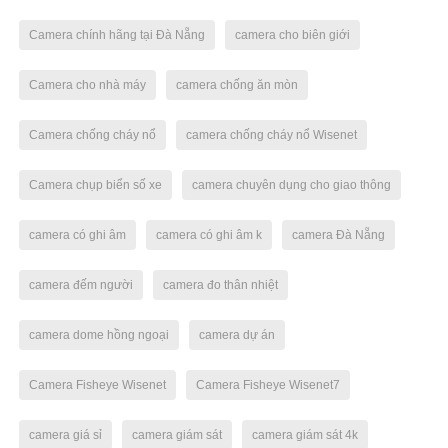
Camera chính hãng tại Đà Nẵng
camera cho biên giới
Camera cho nhà máy
camera chống ăn mòn
Camera chống cháy nổ
camera chống cháy nổ Wisenet
Camera chụp biển số xe
camera chuyên dụng cho giao thông
camera có ghi âm
camera có ghi âm k
camera Đà Nẵng
camera đếm người
camera đo thân nhiệt
camera dome hồng ngoại
camera dự án
Camera Fisheye Wisenet
Camera Fisheye Wisenet7
camera giá sỉ
camera giám sát
camera giám sát 4k