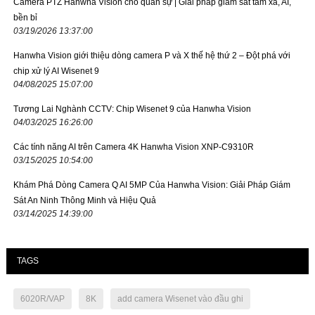
Camera PTZ Hanwha Vision cho quân sự | Giải pháp giám sát tầm xa, AI,
bền bỉ
03/19/2026 13:37:00
Hanwha Vision giới thiệu dòng camera P và X thế hệ thứ 2 – Đột phá với
chip xử lý AI Wisenet 9
04/08/2025 15:07:00
Tương Lai Nghành CCTV: Chip Wisenet 9 của Hanwha Vision
04/03/2025 16:26:00
Các tính năng AI trên Camera 4K Hanwha Vision XNP-C9310R
03/15/2025 10:54:00
Khám Phá Dòng Camera Q AI 5MP Của Hanwha Vision: Giải Pháp Giám
Sát An Ninh Thông Minh và Hiệu Quả
03/14/2025 14:39:00
TAGS
6020R/VAP
8K
add camera Wisenet vào đầu ghi