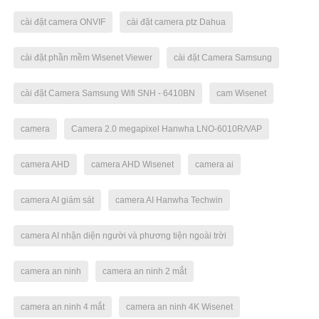
cài đặt camera ONVIF
cài đặt camera ptz Dahua
cài đặt phần mềm Wisenet Viewer
cài đặt Camera Samsung
cài đặt Camera Samsung Wifi SNH - 6410BN
cam Wisenet
camera
Camera 2.0 megapixel Hanwha LNO-6010R/VAP
camera AHD
camera AHD Wisenet
camera ai
camera AI giám sát
camera AI Hanwha Techwin
camera AI nhận diện người và phương tiện ngoài trời
camera an ninh
camera an ninh 2 mắt
camera an ninh 4 mắt
camera an ninh 4K Wisenet