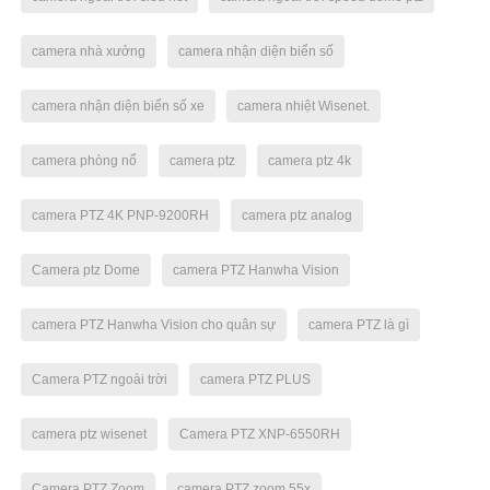
camera nhà xưởng
camera nhận diện biển số
camera nhận diện biển số xe
camera nhiệt Wisenet.
camera phòng nổ
camera ptz
camera ptz 4k
camera PTZ 4K PNP-9200RH
camera ptz analog
Camera ptz Dome
camera PTZ Hanwha Vision
camera PTZ Hanwha Vision cho quân sự
camera PTZ là gì
Camera PTZ ngoài trời
camera PTZ PLUS
camera ptz wisenet
Camera PTZ XNP-6550RH
Camera PTZ Zoom
camera PTZ zoom 55x