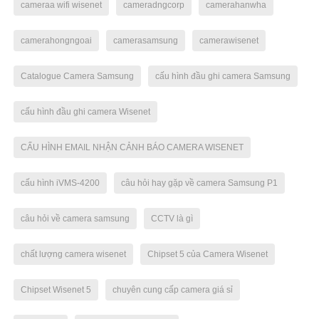
cameraa wifi wisenet
cameradngcorp
camerahanwha
camerahongngoai
camerasamsung
camerawisenet
Catalogue Camera Samsung
cấu hình đầu ghi camera Samsung
cấu hình đầu ghi camera Wisenet
CẤU HÌNH EMAIL NHẬN CẢNH BÁO CAMERA WISENET
cấu hình iVMS-4200
câu hỏi hay gặp về camera Samsung P1
câu hỏi về camera samsung
CCTV là gì
chất lượng camera wisenet
Chipset 5 của Camera Wisenet
Chipset Wisenet 5
chuyên cung cấp camera giá sỉ