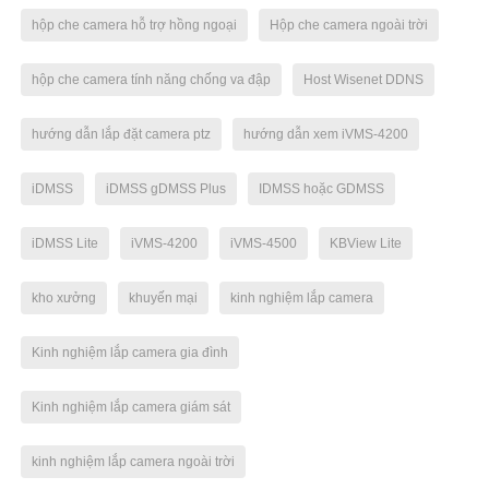
hộp che camera hỗ trợ hồng ngoại
Hộp che camera ngoài trời
hộp che camera tính năng chống va đập
Host Wisenet DDNS
hướng dẫn lắp đặt camera ptz
hướng dẫn xem iVMS-4200
iDMSS
iDMSS gDMSS Plus
IDMSS hoặc GDMSS
iDMSS Lite
iVMS-4200
iVMS-4500
KBView Lite
kho xưởng
khuyến mại
kinh nghiệm lắp camera
Kinh nghiệm lắp camera gia đình
Kinh nghiệm lắp camera giám sát
kinh nghiệm lắp camera ngoài trời