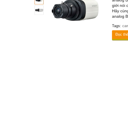
analog B
giới nói
Hãy cùn
analog 
Tags:
ca
Đọc th