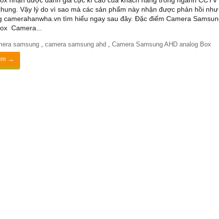
ox nhận được đánh giá cực kì cao của khách hàng trong ngành CCTV 
 chung. Vậy lý do vì sao mà các sản phẩm này nhận được phản hồi như
g camerahanwha.vn tìm hiểu ngay sau đây. Đặc điểm Camera Samsu
Box Camera...
mera samsung
,
camera samsung ahd
,
Camera Samsung AHD analog Box
êm →