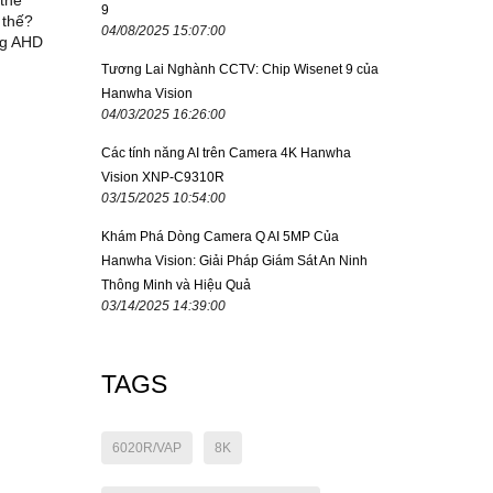
thế
9
 thế?
04/08/2025 15:07:00
ng AHD
Tương Lai Nghành CCTV: Chip Wisenet 9 của
Hanwha Vision
04/03/2025 16:26:00
Các tính năng AI trên Camera 4K Hanwha
Vision XNP-C9310R
03/15/2025 10:54:00
Khám Phá Dòng Camera Q AI 5MP Của
Hanwha Vision: Giải Pháp Giám Sát An Ninh
Thông Minh và Hiệu Quả
03/14/2025 14:39:00
TAGS
6020R/VAP
8K