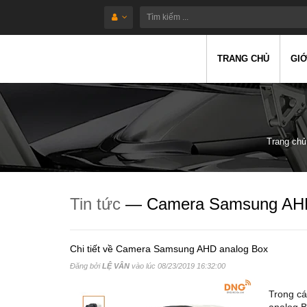
TRANG CHỦ
GIỚ
Trang chủ
Tin tức
— Camera Samsung AHD
Chi tiết về Camera Samsung AHD analog Box
Đăng bởi
LỆ VÂN
vào lúc
08/23/2019 16:32:00
Trong c