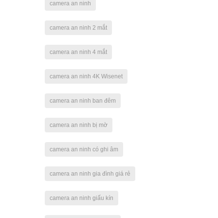
camera an ninh
camera an ninh 2 mắt
camera an ninh 4 mắt
camera an ninh 4K Wisenet
camera an ninh ban đêm
camera an ninh bị mờ
camera an ninh có ghi âm
camera an ninh gia đình giá rẻ
camera an ninh giấu kín