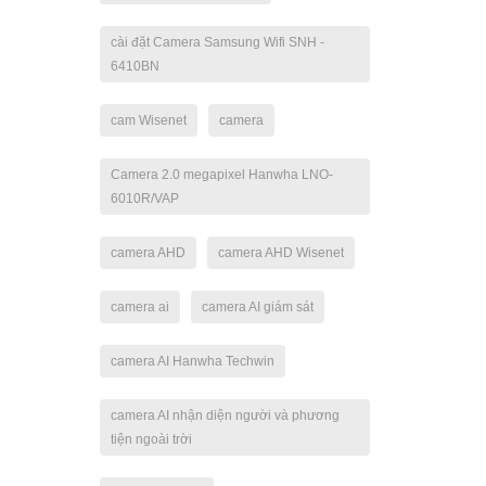
cài đặt Camera Samsung Wifi SNH -
6410BN
cam Wisenet
camera
Camera 2.0 megapixel Hanwha LNO-
6010R/VAP
camera AHD
camera AHD Wisenet
camera ai
camera AI giám sát
camera AI Hanwha Techwin
camera AI nhận diện người và phương
tiện ngoài trời