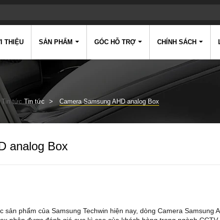
I THIỆU
SẢN PHẨM
GÓC HỖ TRỢ
CHÍNH SÁCH
Tin tức
Tin tức
Camera Samsung AHD analog Box
 analog Box
ác sản phẩm của Samsung Techwin hiện nay, dòng Camera Samsung 