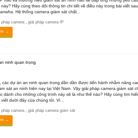
P nào và thương hiệu giám sát an ninh nào sẽ đáp ứng những yêu cầ
 này? Hãy cùng theo dõi thông tin chi tiết về điều này trong bài viết sa
nwha. Hệ thống camera giám sát chất...
i pháp camera
,
giải pháp camera IP
êm →
an ninh quan trọng
, các dự án an ninh quan trọng dần dần được tiến hành nhằm nâng ca
ám sát an ninh hiện nay tại Việt Nam. Vậy giải pháp camera giám sát c
o dành cho những công trình này sẽ là như thế nào? Hãy cùng tìm hiể
 viết dưới đây của chúng tôi. Vì...
i pháp camera
,
giải pháp camera giám sát
êm →