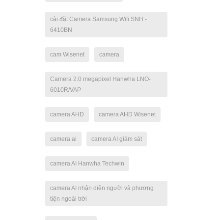
cài đặt Camera Samsung Wifi SNH -
6410BN
cam Wisenet
camera
Camera 2.0 megapixel Hanwha LNO-
6010R/VAP
camera AHD
camera AHD Wisenet
camera ai
camera AI giám sát
camera AI Hanwha Techwin
camera AI nhận diện người và phương
tiện ngoài trời