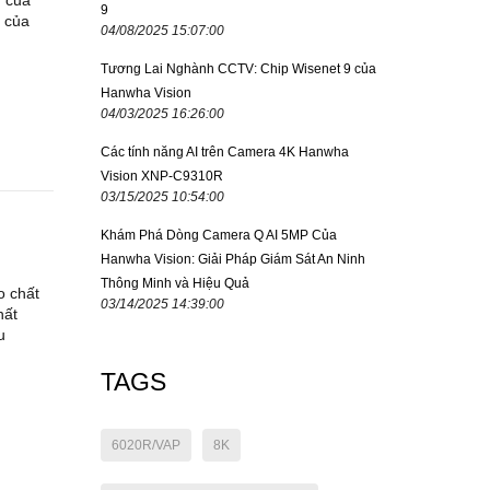
u của
9
u của
04/08/2025 15:07:00
Tương Lai Nghành CCTV: Chip Wisenet 9 của
Hanwha Vision
04/03/2025 16:26:00
Các tính năng AI trên Camera 4K Hanwha
Vision XNP-C9310R
03/15/2025 10:54:00
Khám Phá Dòng Camera Q AI 5MP Của
Hanwha Vision: Giải Pháp Giám Sát An Ninh
Thông Minh và Hiệu Quả
o chất
03/14/2025 14:39:00
hất
u
TAGS
6020R/VAP
8K