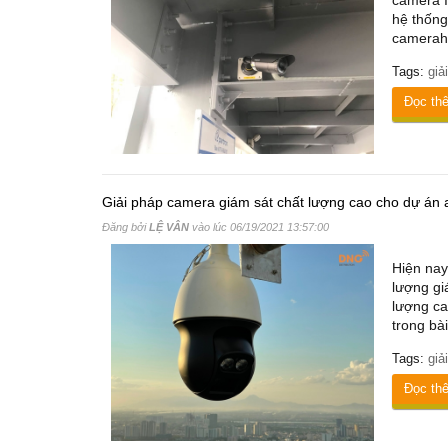
camera I
hệ thống
cameraha
Tags:
giả
Đọc th
Giải pháp camera giám sát chất lượng cao cho dự án 
Đăng bởi
LỆ VÂN
vào lúc
06/19/2021 13:57:00
Hiện nay
lượng gi
lượng ca
trong bài
Tags:
giả
Đọc th