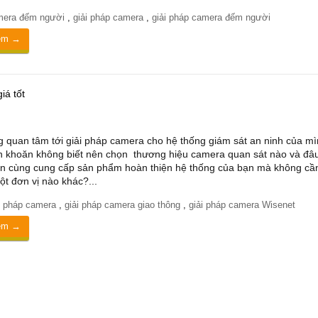
mera đếm người
,
giải pháp camera
,
giải pháp camera đếm người
êm →
iá tốt
 quan tâm tới giải pháp camera cho hệ thống giám sát an ninh của mì
 khoăn không biết nên chọn thương hiệu camera quan sát nào và đâu
ấn cùng cung cấp sản phẩm hoàn thiện hệ thống của bạn mà không cầ
ột đơn vị nào khác?...
i pháp camera
,
giải pháp camera giao thông
,
giải pháp camera Wisenet
êm →