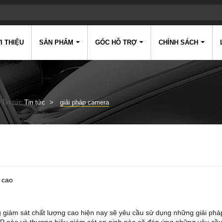
I THIỆU
SẢN PHẨM
GÓC HỖ TRỢ
CHÍNH SÁCH
Tin tức
Tin tức
giải pháp camera
 cao
 giám sát chất lượng cao hiện nay sẽ yêu cầu sử dụng những giải phá