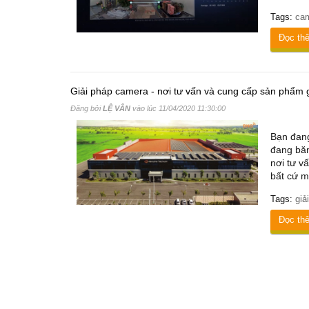
Tags:
ca
Đọc th
Giải pháp camera - nơi tư vấn và cung cấp sản phẩm g
Đăng bởi
LỆ VÂN
vào lúc
11/04/2020 11:30:00
Bạn đang
đang băn
nơi tư v
bất cứ m
Tags:
giả
Đọc th