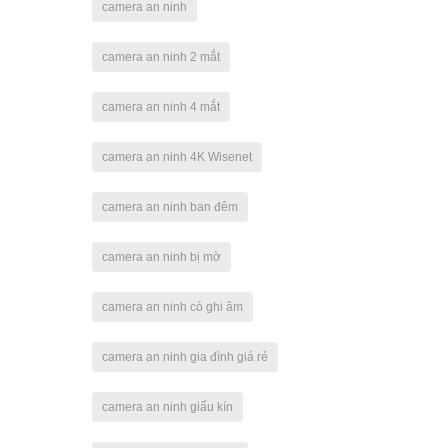
camera an ninh
camera an ninh 2 mắt
camera an ninh 4 mắt
camera an ninh 4K Wisenet
camera an ninh ban đêm
camera an ninh bị mờ
camera an ninh có ghi âm
camera an ninh gia đình giá rẻ
camera an ninh giấu kín