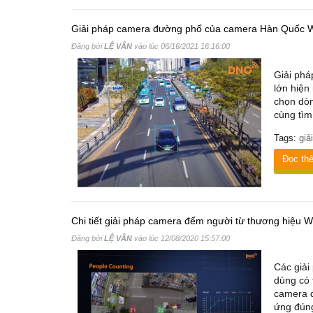
Giải pháp camera đường phố của camera Hàn Quốc W
Đăng bởi
LỆ VÂN
vào lúc
06/16/2021 16:16:00
Giải phá
lớn hiện
chọn dò
cùng tìm 
Tags:
giả
Đọc th
Chi tiết giải pháp camera đếm người từ thương hiệu W
Đăng bởi
LỆ VÂN
vào lúc
12/08/2020 15:57:00
Các giải
dùng có 
camera đ
ứng đúng