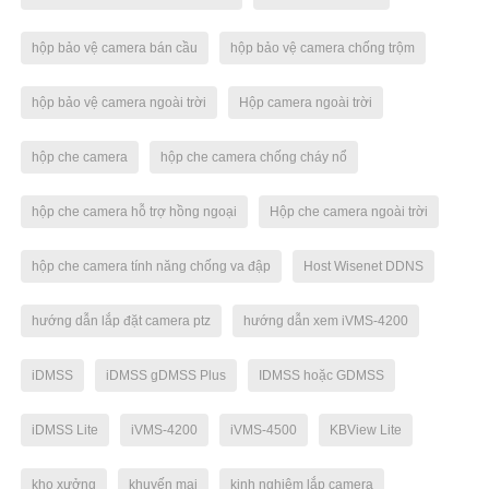
hộp bảo vệ camera bán cầu
hộp bảo vệ camera chống trộm
hộp bảo vệ camera ngoài trời
Hộp camera ngoài trời
hộp che camera
hộp che camera chống cháy nổ
hộp che camera hỗ trợ hồng ngoại
Hộp che camera ngoài trời
hộp che camera tính năng chống va đập
Host Wisenet DDNS
hướng dẫn lắp đặt camera ptz
hướng dẫn xem iVMS-4200
iDMSS
iDMSS gDMSS Plus
IDMSS hoặc GDMSS
iDMSS Lite
iVMS-4200
iVMS-4500
KBView Lite
kho xưởng
khuyến mại
kinh nghiệm lắp camera