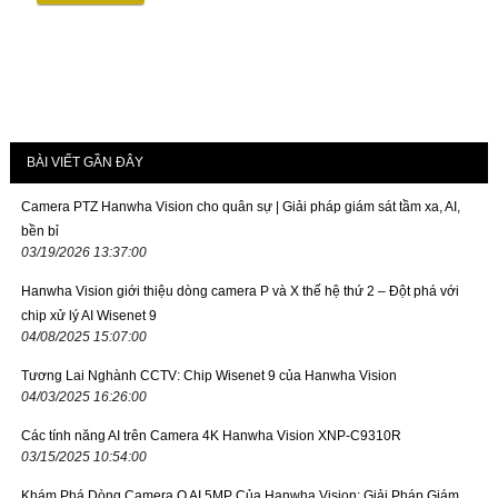
BÀI VIẾT GẦN ĐÂY
Camera PTZ Hanwha Vision cho quân sự | Giải pháp giám sát tầm xa, AI,
bền bỉ
03/19/2026 13:37:00
Hanwha Vision giới thiệu dòng camera P và X thế hệ thứ 2 – Đột phá với
chip xử lý AI Wisenet 9
04/08/2025 15:07:00
Tương Lai Nghành CCTV: Chip Wisenet 9 của Hanwha Vision
04/03/2025 16:26:00
Các tính năng AI trên Camera 4K Hanwha Vision XNP-C9310R
03/15/2025 10:54:00
Khám Phá Dòng Camera Q AI 5MP Của Hanwha Vision: Giải Pháp Giám