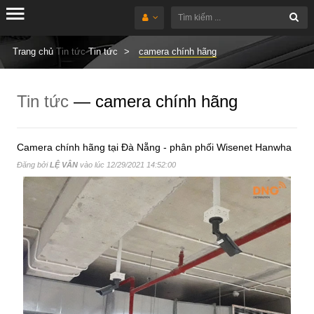
Trang chủ
Tin tức
Tin tức
camera chính hãng
Tin tức
— camera chính hãng
Camera chính hãng tại Đà Nẵng - phân phối Wisenet Hanwha
Đăng bởi
LỆ VÂN
vào lúc
12/29/2021 14:52:00