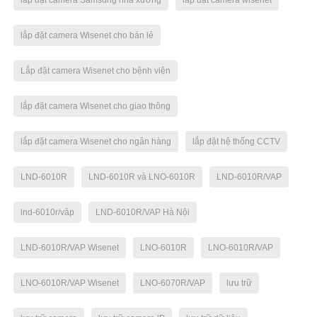
lắp đặt camera Samsung nhà xưởng
lắp đặt camera wisenet
lắp đặt camera Wisenet cho bán lẻ
Lắp đặt camera Wisenet cho bệnh viện
lắp đặt camera Wisenet cho giao thông
lắp đặt camera Wisenet cho ngân hàng
lắp đặt hệ thống CCTV
LND-6010R
LND-6010R và LNO-6010R
LND-6010R/VAP
lnd-6010r/vâp
LND-6010R/VAP Hà Nội
LND-6010R/VAP Wisenet
LNO-6010R
LNO-6010R/VAP
LNO-6010R/VAP Wisenet
LNO-6070R/VAP
lưu trữ