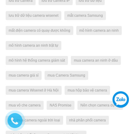
lưu trữ camera
lưu trữ camera IP
lưu trữ dữ liệu
lưu trữ dữ liệu camera wisenet
mắt camera Samsung
mất điện camera có quay được không
mô hình camera an ninh
mô hình camera an ninh trật tự
mô hình hệ thống camera giám sát
mua camera an ninh ở đâu
mua camera giá sỉ
mua Camera Samsung
mua camera Wisenet ở Hà Nội
mua hộp bảo vệ camera
mua vỏ che camera
NAS Promise
Nên chọn camera dự án
Nên mua camera ngoài trời loại
nhà phân phối camera