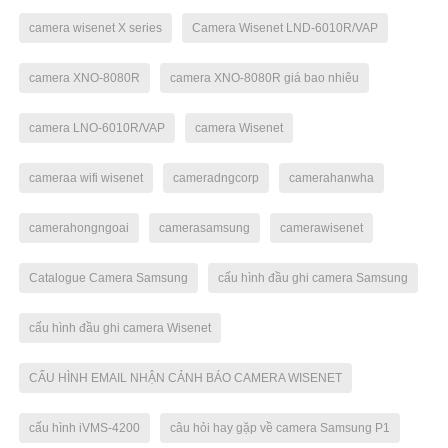
camera wisenet X series
Camera Wisenet LND-6010R/VAP
camera XNO-8080R
camera XNO-8080R giá bao nhiêu
camera LNO-6010R/VAP
camera Wisenet
cameraa wifi wisenet
cameradngcorp
camerahanwha
camerahongngoai
camerasamsung
camerawisenet
Catalogue Camera Samsung
cấu hình đầu ghi camera Samsung
cấu hình đầu ghi camera Wisenet
CẤU HÌNH EMAIL NHẬN CẢNH BÁO CAMERA WISENET
cấu hình iVMS-4200
câu hỏi hay gặp về camera Samsung P1