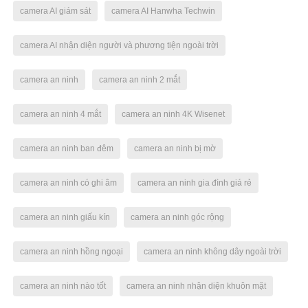
camera AI giám sát
camera AI Hanwha Techwin
camera AI nhận diện người và phương tiện ngoài trời
camera an ninh
camera an ninh 2 mắt
camera an ninh 4 mắt
camera an ninh 4K Wisenet
camera an ninh ban đêm
camera an ninh bị mờ
camera an ninh có ghi âm
camera an ninh gia đình giá rẻ
camera an ninh giấu kín
camera an ninh góc rộng
camera an ninh hồng ngoại
camera an ninh không dây ngoài trời
camera an ninh nào tốt
camera an ninh nhận diện khuôn mặt