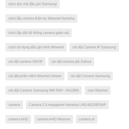
cách đọc mã đầu ghi Samsung
cách lắp camera thân trụ Wisenet Hanwha
cách lắp đặt hệ thống camera giám sát
cách sử dụng đầu ghi hình Wisenet
cài đặt Camera IP Samsung
cài đặt camera ONVIF
cài đặt camera ptz Dahua
cài đặt phần mềm Wisenet Viewer
cài đặt Camera Samsung
cài đặt Camera Samsung Wifi SNH - 6410BN
cam Wisenet
camera
Camera 2.0 megapixel Hanwha LNO-6010R/VAP
camera AHD
camera AHD Wisenet
camera ai