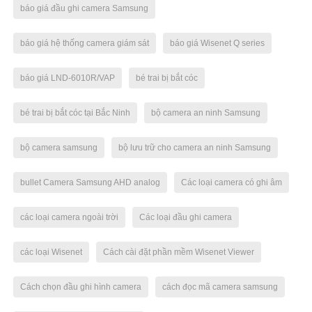
báo giá đầu ghi camera Samsung
báo giá hệ thống camera giám sát
báo giá Wisenet Q series
báo giá LND-6010R/VAP
bé trai bị bắt cóc
bé trai bị bắt cóc tại Bắc Ninh
bộ camera an ninh Samsung
bộ camera samsung
bộ lưu trữ cho camera an ninh Samsung
bullet Camera Samsung AHD analog
Các loại camera có ghi âm
các loại camera ngoài trời
Các loại đầu ghi camera
các loại Wisenet
Cách cài đặt phần mềm Wisenet Viewer
Cách chọn đầu ghi hình camera
cách đọc mã camera samsung