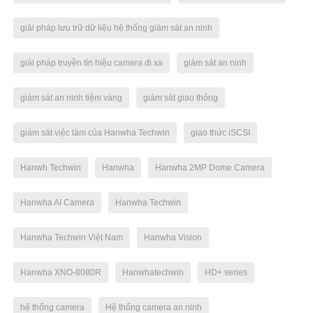
giải pháp lưu trữ dữ liệu hệ thống giám sát an ninh
giải pháp truyền tín hiệu camera đi xa
giám sát an ninh
giám sát an ninh tiệm vàng
giám sát giao thông
giám sát việc làm của Hanwha Techwin
giao thức iSCSI
Hanwh Techwin
Hanwha
Hanwha 2MP Dome Camera
Hanwha AI Camera
Hanwha Techwin
Hanwha Techwin Việt Nam
Hanwha Vision
Hanwha XNO-8080R
Hanwhatechwin
HD+ series
hệ thống camera
Hệ thống camera an ninh