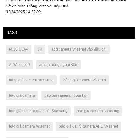
Sát An Ninh Thông Minh và Hiệu Quả
03/14/2025 14:39:00
TAGS
6020R/VAP
8K
add camera Wisenet vào đầu ghi
AI Wisenet 9
amera hồng ngoại 80m
bảng giá camera samsung
Bảng giá camera Wisenet
báo giá camera
báo giá camera ngoài trời
báo giá camera quan sát Samsung
báo giá camera samsung
báo giá camera Wisenet
báo giá đại lý camera AHD Wisenet