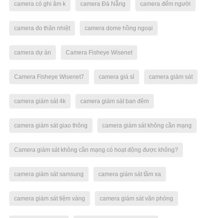
camera có ghi âm k
camera Đà Nẵng
camera đếm người
camera đo thân nhiệt
camera dome hồng ngoại
camera dự án
Camera Fisheye Wisenet
Camera Fisheye Wisenet7
camera giá sỉ
camera giám sát
camera giám sát 4k
camera giám sát ban đêm
camera giám sát giao thông
camera giám sát không cần mạng
Camera giám sát không cần mạng có hoạt động được không?
camera giám sát samsung
camera giám sát tầm xa
camera giám sát tiệm vàng
camera giám sát văn phòng