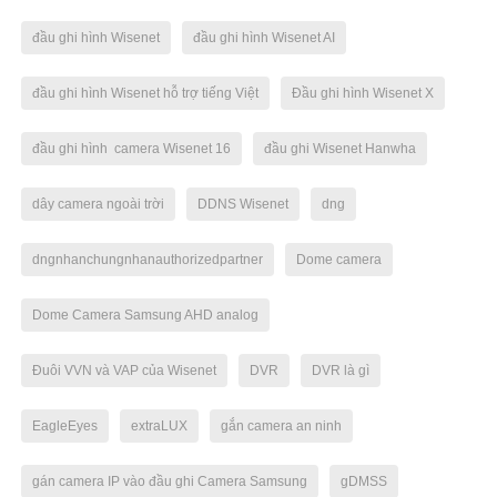
đầu ghi hình Wisenet
đầu ghi hình Wisenet AI
đầu ghi hình Wisenet hỗ trợ tiếng Việt
Đầu ghi hình Wisenet X
đầu ghi hình camera Wisenet 16
đầu ghi Wisenet Hanwha
dây camera ngoài trời
DDNS Wisenet
dng
dngnhanchungnhanauthorizedpartner
Dome camera
Dome Camera Samsung AHD analog
Đuôi VVN và VAP của Wisenet
DVR
DVR là gì
EagleEyes
extraLUX
gắn camera an ninh
gán camera IP vào đầu ghi Camera Samsung
gDMSS