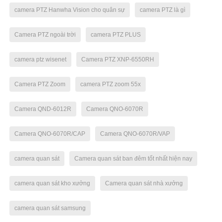
camera PTZ Hanwha Vision cho quân sự
camera PTZ là gì
Camera PTZ ngoài trời
camera PTZ PLUS
camera ptz wisenet
Camera PTZ XNP-6550RH
Camera PTZ Zoom
camera PTZ zoom 55x
Camera QND-6012R
Camera QNO-6070R
Camera QNO-6070R/CAP
Camera QNO-6070R/VAP
camera quan sát
Camera quan sát ban đêm tốt nhất hiện nay
camera quan sát kho xưởng
Camera quan sát nhà xưởng
camera quan sát samsung