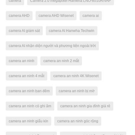
camera
Camera 2.0 megapixel Hanwha LNO-6010R/VAP
camera AHD
camera AHD Wisenet
camera ai
camera AI giám sát
camera AI Hanwha Techwin
camera AI nhận diện người và phương tiện ngoài trời
camera an ninh
camera an ninh 2 mắt
camera an ninh 4 mắt
camera an ninh 4K Wisenet
camera an ninh ban đêm
camera an ninh bị mờ
camera an ninh có ghi âm
camera an ninh gia đình giá rẻ
camera an ninh giấu kín
camera an ninh góc rộng