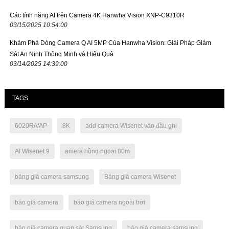
Các tính năng AI trên Camera 4K Hanwha Vision XNP-C9310R
03/15/2025 10:54:00
Khám Phá Dòng Camera Q AI 5MP Của Hanwha Vision: Giải Pháp Giám
Sát An Ninh Thông Minh và Hiệu Quả
03/14/2025 14:39:00
TAGS
6020R/VAP
8K
add camera Wisenet vào đầu ghi
AI Wisenet 9
amera hồng ngoại 80m
bảng giá camera samsung
Bảng giá camera Wisenet
báo giá camera
báo giá camera ngoài trời
báo giá camera quan sát Samsung
báo giá camera samsung