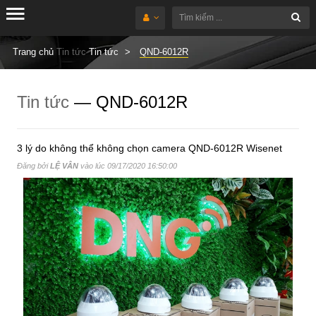
Trang chủ
Tin tức
Tin tức
QND-6012R
Tin tức
— QND-6012R
3 lý do không thể không chọn camera QND-6012R Wisenet
Đăng bởi
LỆ VÂN
vào lúc
09/17/2020 16:50:00