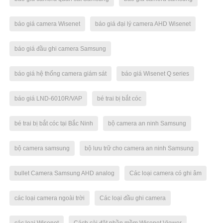
báo giá camera Wisenet
báo giá đại lý camera AHD Wisenet
báo giá đầu ghi camera Samsung
báo giá hệ thống camera giám sát
báo giá Wisenet Q series
báo giá LND-6010R/VAP
bé trai bị bắt cóc
bé trai bị bắt cóc tại Bắc Ninh
bộ camera an ninh Samsung
bộ camera samsung
bộ lưu trữ cho camera an ninh Samsung
bullet Camera Samsung AHD analog
Các loại camera có ghi âm
các loại camera ngoài trời
Các loại đầu ghi camera
các loại Wisenet
Cách cài đặt phần mềm Wisenet Viewer