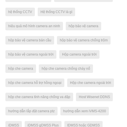
hệ thống CCTV
Hệ thống CCTV là gì
hiệu quả mô hình camera an ninh
hộp bảo vệ camera
hộp bảo vệ camera bán cầu
hộp bảo vệ camera chống trộm
hộp bảo vệ camera ngoài trời
Hộp camera ngoài trời
hộp che camera
hộp che camera chống cháy nổ
hộp che camera hỗ trợ hồng ngoại
Hộp che camera ngoài trời
hộp che camera tính năng chống va đập
Host Wisenet DDNS
hướng dẫn lắp đặt camera ptz
hướng dẫn xem iVMS-4200
iDMSS
iDMSS gDMSS Plus
IDMSS hoặc GDMSS