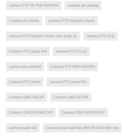
camera PTZ 4K PNP-9200RH
camera ptz analog
Camera ptz Dome
camera PTZ Hanwha Vision
camera PTZ Hanwha Vision cho quân sự
camera PTZ là gì
Camera PTZ ngoài trời
camera PTZ PLUS
camera ptz wisenet
Camera PTZ XNP-6550RH
Camera PTZ Zoom
camera PTZ zoom 55x
Camera QND-6012R
Camera QNO-6070R
Camera QNO-6070R/CAP
Camera QNO-6070R/VAP
camera quan sát
Camera quan sát ban đêm tốt nhất hiện nay