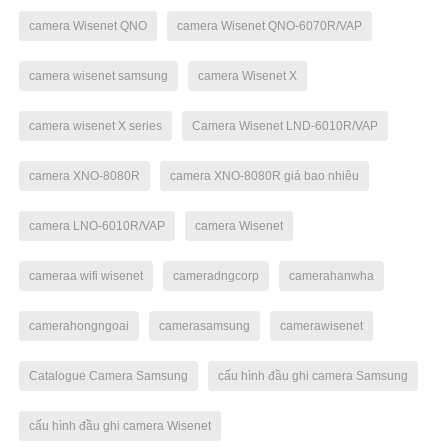
camera Wisenet QNO
camera Wisenet QNO-6070R/VAP
camera wisenet samsung
camera Wisenet X
camera wisenet X series
Camera Wisenet LND-6010R/VAP
camera XNO-8080R
camera XNO-8080R giá bao nhiêu
camera LNO-6010R/VAP
camera Wisenet
cameraa wifi wisenet
cameradngcorp
camerahanwha
camerahongngoai
camerasamsung
camerawisenet
Catalogue Camera Samsung
cấu hình đầu ghi camera Samsung
cấu hình đầu ghi camera Wisenet