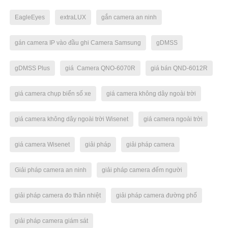
EagleEyes
extraLUX
gắn camera an ninh
gán camera IP vào đầu ghi Camera Samsung
gDMSS
gDMSS Plus
giá Camera QNO-6070R
giá bán QND-6012R
giá camera chụp biển số xe
giá camera không dây ngoài trời
giá camera không dây ngoài trời Wisenet
giá camera ngoài trời
giá camera Wisenet
giải pháp
giải pháp camera
Giải pháp camera an ninh
giải pháp camera đếm người
giải pháp camera đo thân nhiệt
giải pháp camera đường phố
giải pháp camera giám sát