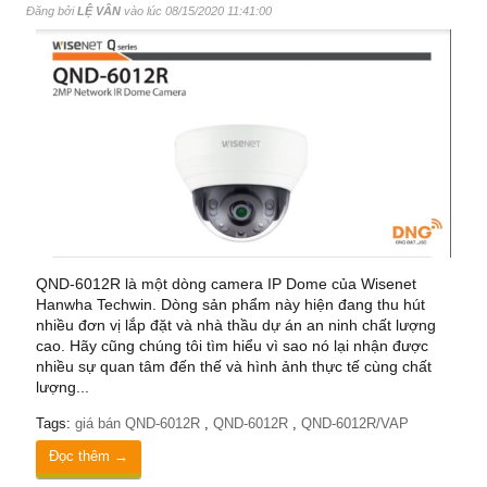
Đăng bởi
LỆ VÂN
vào lúc
08/15/2020 11:41:00
QND-6012R là một dòng camera IP Dome của Wisenet
Hanwha Techwin. Dòng sản phẩm này hiện đang thu hút
nhiều đơn vị lắp đặt và nhà thầu dự án an ninh chất lượng
cao. Hãy cũng chúng tôi tìm hiểu vì sao nó lại nhận được
nhiều sự quan tâm đến thế và hình ảnh thực tế cùng chất
lượng...
Tags:
giá bán QND-6012R
,
QND-6012R
,
QND-6012R/VAP
Đọc thêm →