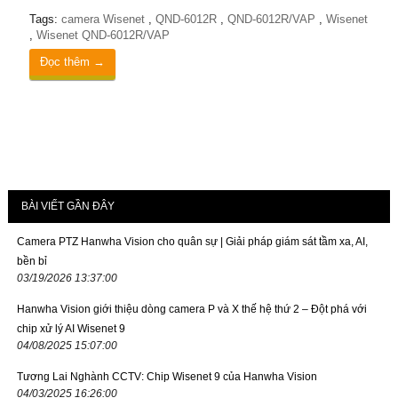
Tags:
camera Wisenet
,
QND-6012R
,
QND-6012R/VAP
,
Wisenet
,
Wisenet QND-6012R/VAP
Đọc thêm →
BÀI VIẾT GẦN ĐÂY
Camera PTZ Hanwha Vision cho quân sự | Giải pháp giám sát tầm xa, AI,
bền bỉ
03/19/2026 13:37:00
Hanwha Vision giới thiệu dòng camera P và X thế hệ thứ 2 – Đột phá với
chip xử lý AI Wisenet 9
04/08/2025 15:07:00
Tương Lai Nghành CCTV: Chip Wisenet 9 của Hanwha Vision
04/03/2025 16:26:00