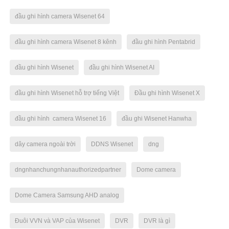
đầu ghi hình camera Wisenet 64
đầu ghi hình camera Wisenet 8 kênh
đầu ghi hình Pentabrid
đầu ghi hình Wisenet
đầu ghi hình Wisenet AI
đầu ghi hình Wisenet hỗ trợ tiếng Việt
Đầu ghi hình Wisenet X
đầu ghi hình camera Wisenet 16
đầu ghi Wisenet Hanwha
dây camera ngoài trời
DDNS Wisenet
dng
dngnhanchungnhanauthorizedpartner
Dome camera
Dome Camera Samsung AHD analog
Đuôi VVN và VAP của Wisenet
DVR
DVR là gì