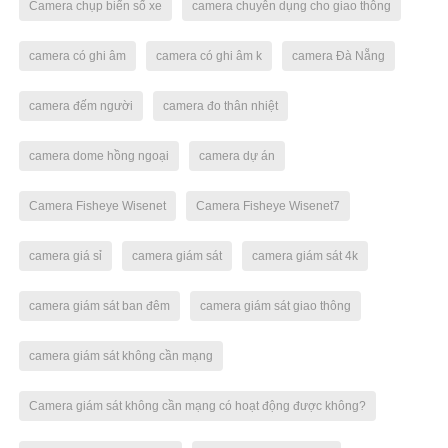
Camera chụp biển số xe
camera chuyên dụng cho giao thông
camera có ghi âm
camera có ghi âm k
camera Đà Nẵng
camera đếm người
camera đo thân nhiệt
camera dome hồng ngoại
camera dự án
Camera Fisheye Wisenet
Camera Fisheye Wisenet7
camera giá sỉ
camera giám sát
camera giám sát 4k
camera giám sát ban đêm
camera giám sát giao thông
camera giám sát không cần mạng
Camera giám sát không cần mạng có hoạt động được không?