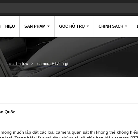
I THIỆU
SẢN PHẨM
GÓC HỖ TRỢ
CHÍNH SÁCH
Tin tức
Tin tức
camera PTZ là gì
àn Quốc
mong muốn lắp đặt các loại camera quan sát thì không thể không hiểu