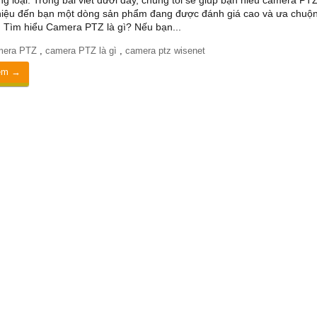
ng loại. Trong bài viết dưới đây, chúng tôi sẽ giúp bạn hiểu camera PTZ
thiệu đến bạn một dòng sản phẩm đang được đánh giá cao và ưa chuộ
. Tìm hiểu Camera PTZ là gì? Nếu bạn...
mera PTZ
,
camera PTZ là gì
,
camera ptz wisenet
êm →