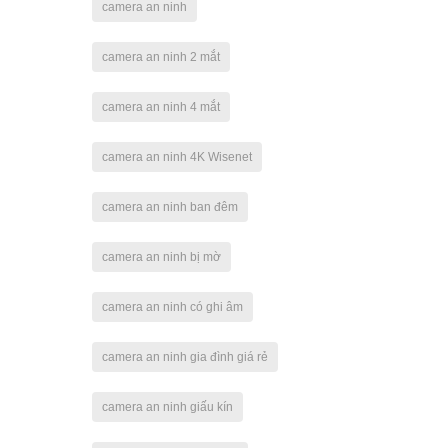
camera an ninh
camera an ninh 2 mắt
camera an ninh 4 mắt
camera an ninh 4K Wisenet
camera an ninh ban đêm
camera an ninh bị mờ
camera an ninh có ghi âm
camera an ninh gia đình giá rẻ
camera an ninh giấu kín