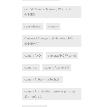
cài đặt Camera Samsung Wifi SNH -
6410BN
cam Wisenet
camera
Camera 2.0 megapixel Hanwha LNO-
6010R/VAP
camera AHD
camera AHD Wisenet
camera ai
camera AI giám sát
camera AI Hanwha Techwin
camera AI nhận diện người và phương
tiện ngoài trời