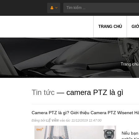
TRANG CHỦ
GIỚ
Trang chủ
Tin tức
— camera PTZ là gì
Camera PTZ là gì? Giới thiệu Camera PTZ Wisenet H
Đăng bởi
LỆ VÂN
vào lúc
11/12/2019 11:47:00
Nếu bạn 