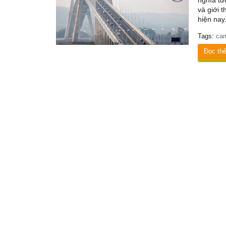
nghĩa từ
và giới 
hiện nay
Tags:
ca
Đọc th