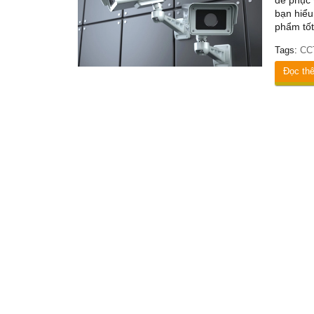
để phục 
bạn hiểu
phẩm tốt
Tags:
CCT
Đọc th