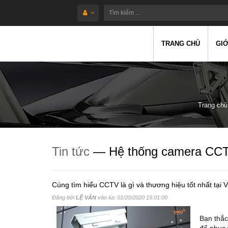
TRANG CHỦ
GIỚ
Trang chủ
Tin tức
— Hệ thống camera CCTV
Cùng tìm hiểu CCTV là gì và thương hiệu tốt nhất tại 
Đăng bởi
LỆ VÂN
vào lúc
01/20/2020 15:01:00
Bạn thắc