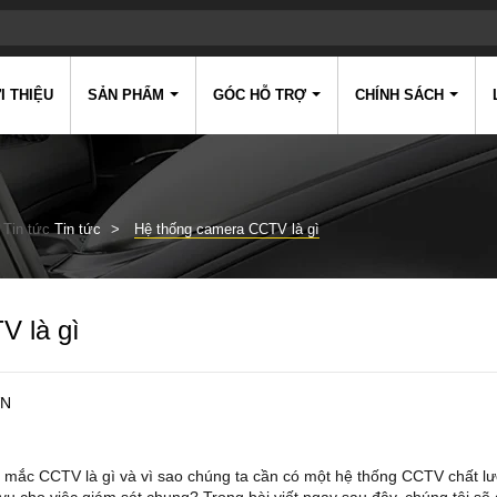
I THIỆU
SẢN PHẨM
GÓC HỖ TRỢ
CHÍNH SÁCH
Tin tức
Tin tức
Hệ thống camera CCTV là gì
 là gì
VN
 mắc CCTV là gì và vì sao chúng ta cần có một hệ thống CCTV chất l