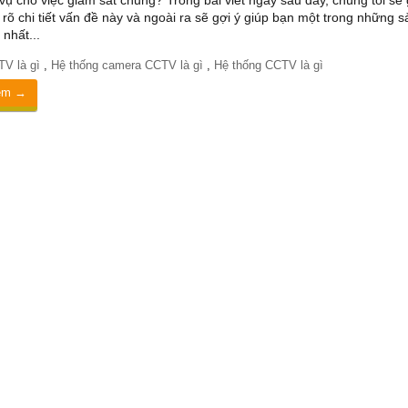
vụ cho việc giám sát chung? Trong bài viết ngay sau đây, chúng tôi sẽ 
 rõ chi tiết vấn đề này và ngoài ra sẽ gợi ý giúp bạn một trong những s
 nhất...
V là gì
,
Hệ thống camera CCTV là gì
,
Hệ thống CCTV là gì
êm →