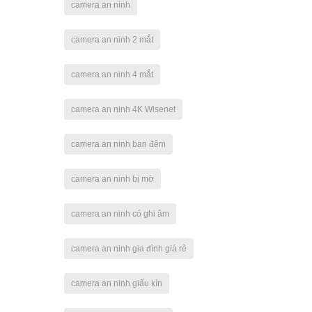
camera an ninh
camera an ninh 2 mắt
camera an ninh 4 mắt
camera an ninh 4K Wisenet
camera an ninh ban đêm
camera an ninh bị mờ
camera an ninh có ghi âm
camera an ninh gia đình giá rẻ
camera an ninh giấu kín