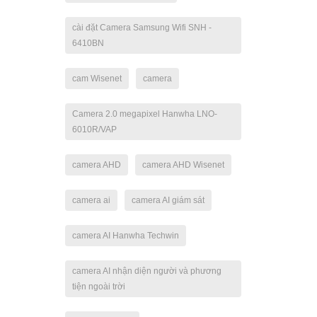
cài đặt Camera Samsung Wifi SNH -
6410BN
cam Wisenet
camera
Camera 2.0 megapixel Hanwha LNO-
6010R/VAP
camera AHD
camera AHD Wisenet
camera ai
camera AI giám sát
camera AI Hanwha Techwin
camera AI nhận diện người và phương
tiện ngoài trời