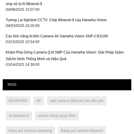
chip xử lý AI Wisenet 9
04/08/2025 15:07:00
Tương Lai Nghành CCTV: Chip Wisenet 9 của Hanwha Vision
04/03/2025 16:26:00
Các tính năng AI trên Camera 4K Hanwha Vision XNP-C9310R
03/15/2025 10:54:00
Khám Phá Dòng Camera Q AI 5MP Của Hanwha Vision: Giải Pháp Giám
Sát An Ninh Thông Minh và Hiệu Quả
03/14/2025 14:39:00
TAGS
6020R/VAP
8K
add camera Wisenet vào đầu ghi
AI Wisenet 9
amera hồng ngoại 80m
bảng giá camera samsung
Bảng giá camera Wisenet