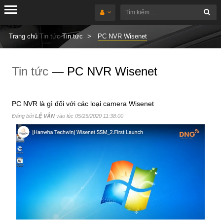
Trang chủ
Tin tức
Tin tức
PC NVR Wisenet
Tin tức
— PC NVR Wisenet
PC NVR là gì đối với các loại camera Wisenet
Đăng bởi
LỆ VÂN
vào lúc
05/25/2020 11:38:00