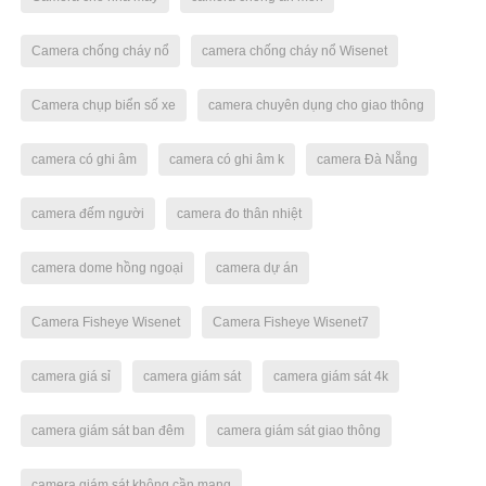
Camera chống cháy nổ
camera chống cháy nổ Wisenet
Camera chụp biển số xe
camera chuyên dụng cho giao thông
camera có ghi âm
camera có ghi âm k
camera Đà Nẵng
camera đếm người
camera đo thân nhiệt
camera dome hồng ngoại
camera dự án
Camera Fisheye Wisenet
Camera Fisheye Wisenet7
camera giá sỉ
camera giám sát
camera giám sát 4k
camera giám sát ban đêm
camera giám sát giao thông
camera giám sát không cần mạng