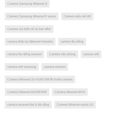
Camera Samsung Wisenet Q
Camera Samsung Wisenet P series
Camera siêu nét 4K
Camera soi biển số xe ban đêm
camera thân trụ Wisenet Hanwha
camera thu tiếng
camera thu tiếng wisenet
Camera văn phòng
camera wifi
camera wifi samsung
camera wisenet
Camera Wisenet 2m H265 NW IR bullet camera
Camera Wisenet 6020R/VAP
Camera Wisenet 6070
camera wisenet đại lý đà nẵng
Camera Wisenet extraLUX