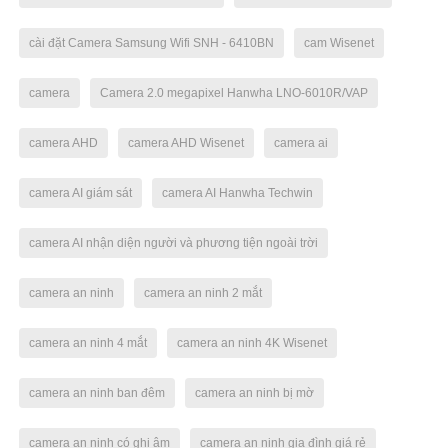
cài đặt Camera Samsung Wifi SNH - 6410BN
cam Wisenet
camera
Camera 2.0 megapixel Hanwha LNO-6010R/VAP
camera AHD
camera AHD Wisenet
camera ai
camera AI giám sát
camera AI Hanwha Techwin
camera AI nhận diện người và phương tiện ngoài trời
camera an ninh
camera an ninh 2 mắt
camera an ninh 4 mắt
camera an ninh 4K Wisenet
camera an ninh ban đêm
camera an ninh bị mờ
camera an ninh có ghi âm
camera an ninh gia đình giá rẻ