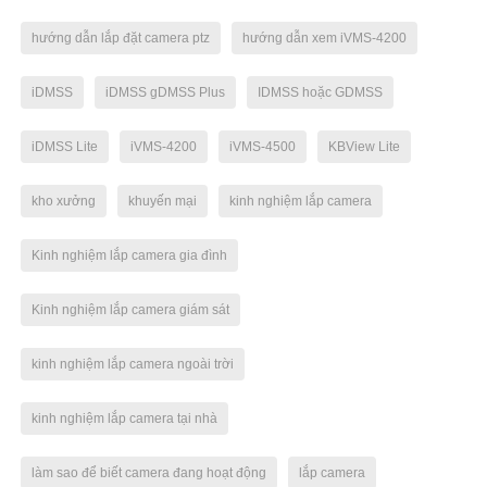
hướng dẫn lắp đặt camera ptz
hướng dẫn xem iVMS-4200
iDMSS
iDMSS gDMSS Plus
IDMSS hoặc GDMSS
iDMSS Lite
iVMS-4200
iVMS-4500
KBView Lite
kho xưởng
khuyến mại
kinh nghiệm lắp camera
Kinh nghiệm lắp camera gia đình
Kinh nghiệm lắp camera giám sát
kinh nghiệm lắp camera ngoài trời
kinh nghiệm lắp camera tại nhà
làm sao để biết camera đang hoạt động
lắp camera