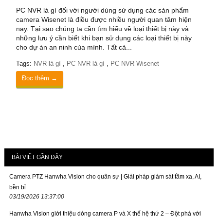
PC NVR là gì đối với người dùng sử dụng các sản phẩm
camera Wisenet là điều được nhiều người quan tâm hiện
nay. Tại sao chúng ta cần tìm hiểu về loại thiết bị này và
những lưu ý cần biết khi bạn sử dụng các loại thiết bị này
cho dự án an ninh của mình. Tất cả...
Tags:
NVR là gì
,
PC NVR là gì
,
PC NVR Wisenet
Đọc thêm →
BÀI VIẾT GẦN ĐÂY
Camera PTZ Hanwha Vision cho quân sự | Giải pháp giám sát tầm xa, AI,
bền bỉ
03/19/2026 13:37:00
Hanwha Vision giới thiệu dòng camera P và X thế hệ thứ 2 – Đột phá với