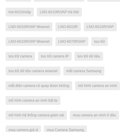
lnd-6010r/vâp
LND-6010R/VAP Hà Nội
LND-6010R/VAP Wisenet
LNO-6010R
LNO-6010R/VAP
LNO-6010R/VAP Wisenet
LNO-6070R/VAP
lưu trữ
lưu trữ camera
lưu trữ camera IP
lưu trữ dữ liệu
lưu trữ dữ liệu camera wisenet
mắt camera Samsung
mất điện camera có quay được không
mô hình camera an ninh
mô hình camera an ninh trật tự
mô hình hệ thống camera giám sát
mua camera an ninh ở đâu
mua camera giá sỉ
mua Camera Samsung