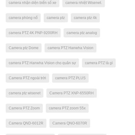
camera nhận diện biển số xe
camera nhiệt Wisenet.
camera phòng nổ
camera ptz
camera ptz 4k
camera PTZ 4K PNP-9200RH
camera ptz analog
Camera ptz Dome
camera PTZ Hanwha Vision
camera PTZ Hanwha Vision cho quân sự
camera PTZ là gì
Camera PTZ ngoài trời
camera PTZ PLUS
camera ptz wisenet
Camera PTZ XNP-6550RH
Camera PTZ Zoom
camera PTZ zoom 55x
Camera QND-6012R
Camera QNO-6070R