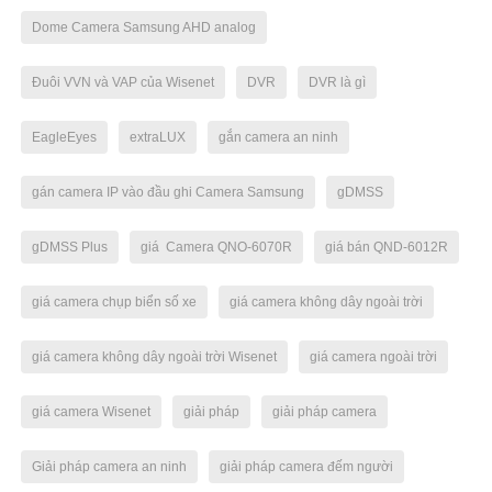
Dome Camera Samsung AHD analog
Đuôi VVN và VAP của Wisenet
DVR
DVR là gì
EagleEyes
extraLUX
gắn camera an ninh
gán camera IP vào đầu ghi Camera Samsung
gDMSS
gDMSS Plus
giá Camera QNO-6070R
giá bán QND-6012R
giá camera chụp biển số xe
giá camera không dây ngoài trời
giá camera không dây ngoài trời Wisenet
giá camera ngoài trời
giá camera Wisenet
giải pháp
giải pháp camera
Giải pháp camera an ninh
giải pháp camera đếm người