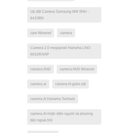
cài đặt Camera Samsung Wifi SNH -
6410BN
cam Wisenet
camera
Camera 2.0 megapixel Hanwha LNO-
6010R/VAP
camera AHD
camera AHD Wisenet
camera ai
camera AI giám sát
camera AI Hanwha Techwin
camera AI nhận diện người và phương
tiện ngoài trời