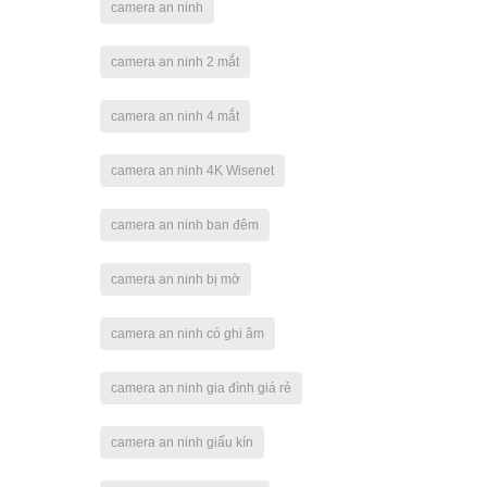
camera an ninh
camera an ninh 2 mắt
camera an ninh 4 mắt
camera an ninh 4K Wisenet
camera an ninh ban đêm
camera an ninh bị mờ
camera an ninh có ghi âm
camera an ninh gia đình giá rẻ
camera an ninh giấu kín