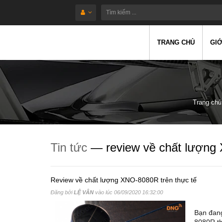
TRANG CHỦ
GIỚ
Trang chủ
Tin tức
— review về chất lượn
Review về chất lượng XNO-8080R trên thực tế
Đăng bởi
LỆ VÂN
vào lúc
06/09/2020 16:32:00
Bạn đang