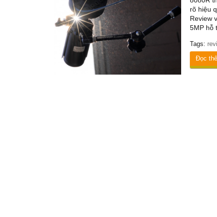
8080R th
rõ hiệu 
Review v
5MP hỗ t
Tags:
rev
Đọc th