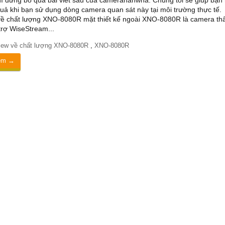
ì đừng bỏ qua bài viết sau của camerahanwha. Chúng tôi sẽ giúp bạn 
quả khi bạn sử dụng dòng camera quan sát này tại môi trường thực tế.
ề chất lượng XNO-8080R mặt thiết kế ngoài XNO-8080R là camera thâ
rợ WiseStream...
iew về chất lượng XNO-8080R
,
XNO-8080R
êm →