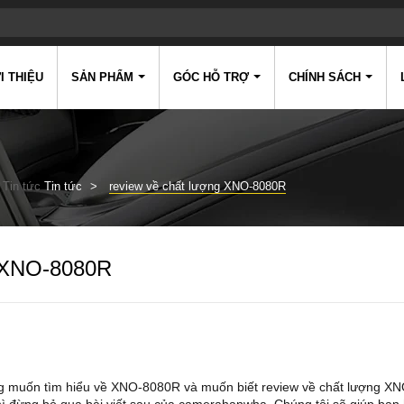
I THIỆU
SẢN PHẨM
GÓC HỖ TRỢ
CHÍNH SÁCH
Tin tức
Tin tức
review về chất lượng XNO-8080R
g XNO-8080R
 muốn tìm hiểu về XNO-8080R và muốn biết review về chất lượng XN