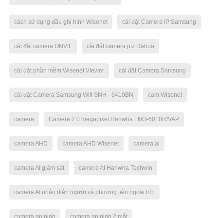
cách sử dụng đầu ghi hình Wisenet
cài đặt Camera IP Samsung
cài đặt camera ONVIF
cài đặt camera ptz Dahua
cài đặt phần mềm Wisenet Viewer
cài đặt Camera Samsung
cài đặt Camera Samsung Wifi SNH - 6410BN
cam Wisenet
camera
Camera 2.0 megapixel Hanwha LNO-6010R/VAP
camera AHD
camera AHD Wisenet
camera ai
camera AI giám sát
camera AI Hanwha Techwin
camera AI nhận diện người và phương tiện ngoài trời
camera an ninh
camera an ninh 2 mắt