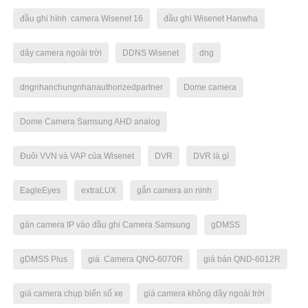
đầu ghi hình camera Wisenet 16
đầu ghi Wisenet Hanwha
dây camera ngoài trời
DDNS Wisenet
dng
dngnhanchungnhanauthorizedpartner
Dome camera
Dome Camera Samsung AHD analog
Đuôi VVN và VAP của Wisenet
DVR
DVR là gì
EagleEyes
extraLUX
gắn camera an ninh
gán camera IP vào đầu ghi Camera Samsung
gDMSS
gDMSS Plus
giá Camera QNO-6070R
giá bán QND-6012R
giá camera chụp biển số xe
giá camera không dây ngoài trời