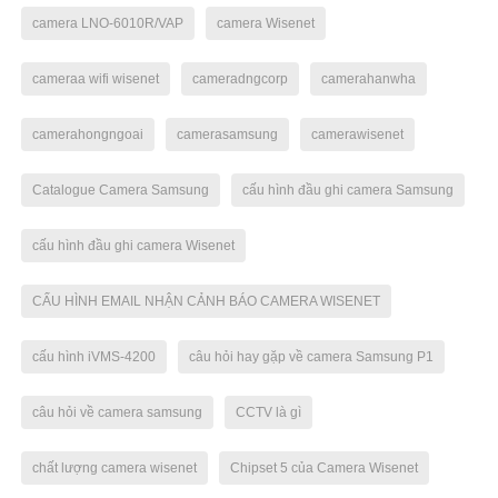
camera LNO-6010R/VAP
camera Wisenet
cameraa wifi wisenet
cameradngcorp
camerahanwha
camerahongngoai
camerasamsung
camerawisenet
Catalogue Camera Samsung
cấu hình đầu ghi camera Samsung
cấu hình đầu ghi camera Wisenet
CẤU HÌNH EMAIL NHẬN CẢNH BÁO CAMERA WISENET
cấu hình iVMS-4200
câu hỏi hay gặp về camera Samsung P1
câu hỏi về camera samsung
CCTV là gì
chất lượng camera wisenet
Chipset 5 của Camera Wisenet