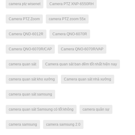
camera ptz wisenet
Camera PTZ XNP-6550RH
Camera PTZ Zoom
camera PTZ zoom 55x
Camera QND-6012R
Camera QNO-6070R
Camera QNO-6070R/CAP
Camera QNO-6070R/VAP
camera quan sát
Camera quan sát ban đêm tốt nhất hiện nay
camera quan sát kho xưởng
Camera quan sát nhà xưởng
camera quan sát samsung
camera quan sát Samsung có tốt không
camera quân sự
camera samsung
camera samsung 2.0