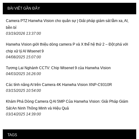
BÀI VIẾT GẦN ĐÂY
Camera PTZ Hanwha Vision cho quân sự | Giải pháp giám sát tầm xa, AI,
bền bỉ
03/19/2026 13:37:00
Hanwha Vision giới thiệu dòng camera P và X thế hệ thứ 2 – Đột phá với
chip xử lý AI Wisenet 9
04/08/2025 15:07:00
Tương Lai Nghành CCTV: Chip Wisenet 9 của Hanwha Vision
04/03/2025 16:26:00
Các tính năng AI trên Camera 4K Hanwha Vision XNP-C9310R
03/15/2025 10:54:00
Khám Phá Dòng Camera Q AI 5MP Của Hanwha Vision: Giải Pháp Giám
Sát An Ninh Thông Minh và Hiệu Quả
03/14/2025 14:39:00
TAGS