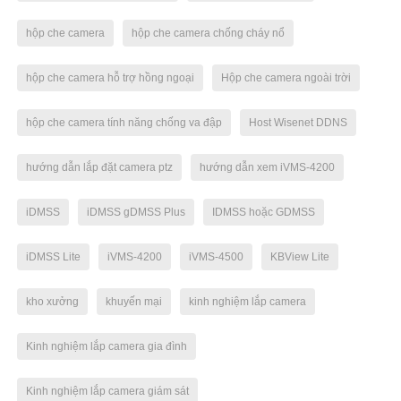
hộp che camera
hộp che camera chống cháy nổ
hộp che camera hỗ trợ hồng ngoại
Hộp che camera ngoài trời
hộp che camera tính năng chống va đập
Host Wisenet DDNS
hướng dẫn lắp đặt camera ptz
hướng dẫn xem iVMS-4200
iDMSS
iDMSS gDMSS Plus
IDMSS hoặc GDMSS
iDMSS Lite
iVMS-4200
iVMS-4500
KBView Lite
kho xưởng
khuyến mại
kinh nghiệm lắp camera
Kinh nghiệm lắp camera gia đình
Kinh nghiệm lắp camera giám sát