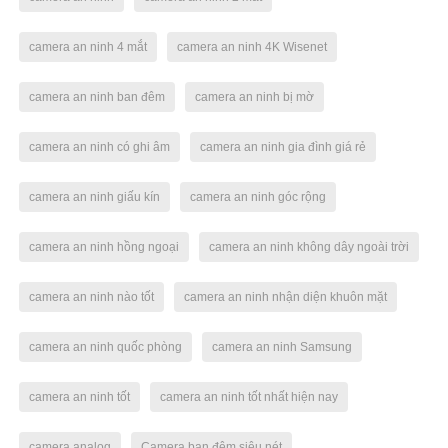
camera an ninh 4 mắt
camera an ninh 4K Wisenet
camera an ninh ban đêm
camera an ninh bị mờ
camera an ninh có ghi âm
camera an ninh gia đình giá rẻ
camera an ninh giấu kín
camera an ninh góc rộng
camera an ninh hồng ngoại
camera an ninh không dây ngoài trời
camera an ninh nào tốt
camera an ninh nhận diện khuôn mặt
camera an ninh quốc phòng
camera an ninh Samsung
camera an ninh tốt
camera an ninh tốt nhất hiện nay
camera analog
Camera ban đêm siêu nét