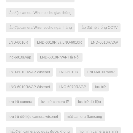
lắp đặt camera Wisenet cho giao thông
lắp đặt camera Wisenet cho ngân hàng
lắp đặt hệ thống CCTV
LND-6010R
LND-6010R và LNO-6010R
LND-6010R/VAP
lnd-6010r/vâp
LND-6010R/VAP Hà Nội
LND-6010R/VAP Wisenet
LNO-6010R
LNO-6010R/VAP
LNO-6010R/VAP Wisenet
LNO-6070R/VAP
lưu trữ
lưu trữ camera
lưu trữ camera IP
lưu trữ dữ liệu
lưu trữ dữ liệu camera wisenet
mắt camera Samsung
mất điện camera có quay được không
mô hình camera an ninh