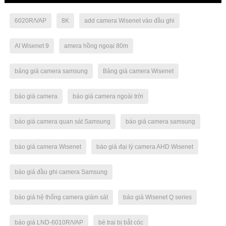
6020R/VAP
8K
add camera Wisenet vào đầu ghi
AI Wisenet 9
amera hồng ngoại 80m
bảng giá camera samsung
Bảng giá camera Wisenet
báo giá camera
báo giá camera ngoài trời
báo giá camera quan sát Samsung
báo giá camera samsung
báo giá camera Wisenet
báo giá đại lý camera AHD Wisenet
báo giá đầu ghi camera Samsung
báo giá hệ thống camera giám sát
báo giá Wisenet Q series
báo giá LND-6010R/VAP
bé trai bị bắt cóc