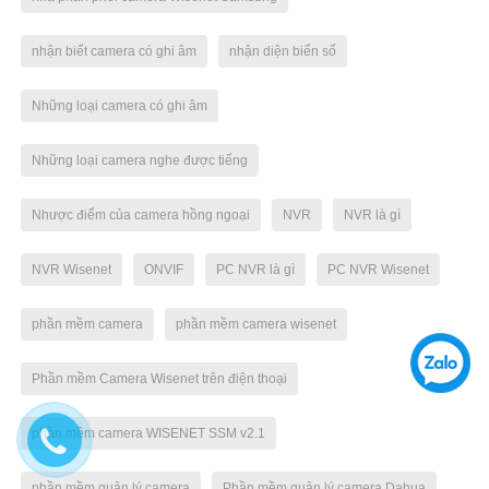
nhận biết camera có ghi âm
nhận diện biển số
Những loại camera có ghi âm
Những loại camera nghe được tiếng
Nhược điểm của camera hồng ngoại
NVR
NVR là gì
NVR Wisenet
ONVIF
PC NVR là gì
PC NVR Wisenet
phần mềm camera
phần mềm camera wisenet
Phần mềm Camera Wisenet trên điện thoại
phần mềm camera WISENET SSM v2.1
phần mềm quản lý camera
Phần mềm quản lý camera Dahua