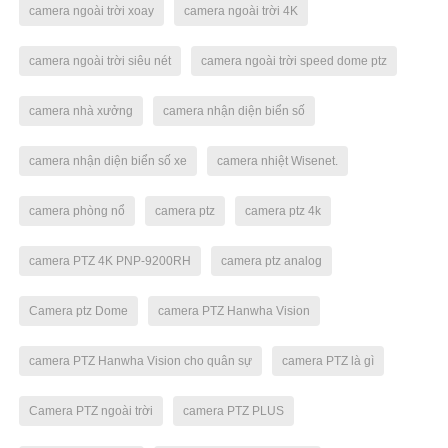
camera ngoài trời xoay
camera ngoài trời 4K
camera ngoài trời siêu nét
camera ngoài trời speed dome ptz
camera nhà xưởng
camera nhận diện biển số
camera nhận diện biển số xe
camera nhiệt Wisenet.
camera phòng nổ
camera ptz
camera ptz 4k
camera PTZ 4K PNP-9200RH
camera ptz analog
Camera ptz Dome
camera PTZ Hanwha Vision
camera PTZ Hanwha Vision cho quân sự
camera PTZ là gì
Camera PTZ ngoài trời
camera PTZ PLUS