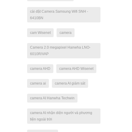
cài đặt Camera Samsung Wifi SNH -
6410BN
cam Wisenet
camera
Camera 2.0 megapixel Hanwha LNO-
6010R/VAP
camera AHD
camera AHD Wisenet
camera ai
camera AI giám sát
camera AI Hanwha Techwin
camera AI nhận diện người và phương
tiện ngoài trời