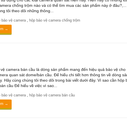
n sử dụng cho các loại camera quan sát hiện nay. Hiện nay có những lo
amera chống trộm nào và có thể tìm mua các sản phẩm này ở đâu?,...
ng tôi theo dõi những thông...
 bảo vệ camera
,
hộp bảo vệ camera chống trộm
êm →
vệ camera bán cầu là dòng sản phẩm mang đến hiệu quả bảo vệ cho 
era quan sát dome/bán cầu. Để hiểu chi tiết hơn thông tin về dòng sả
. Hãy cùng chúng tôi theo dõi trong bài viết dưới đây. Vì sao cần hộp 
án cầu Để hiểu về việc vì sao...
 bảo vệ camera
,
hộp bảo vệ camera bán cầu
êm →