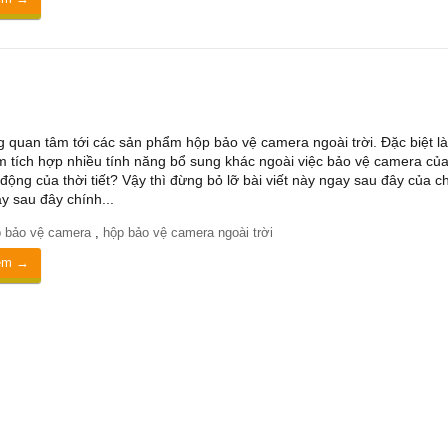
 quan tâm tới các sản phẩm hộp bảo vệ camera ngoài trời. Đặc biệt l
 tích hợp nhiều tính năng bổ sung khác ngoài việc bảo vệ camera củ
 động của thời tiết? Vậy thì đừng bỏ lỡ bài viết này ngay sau đây của 
ay sau đây chính...
 bảo vệ camera
,
hộp bảo vệ camera ngoài trời
êm →