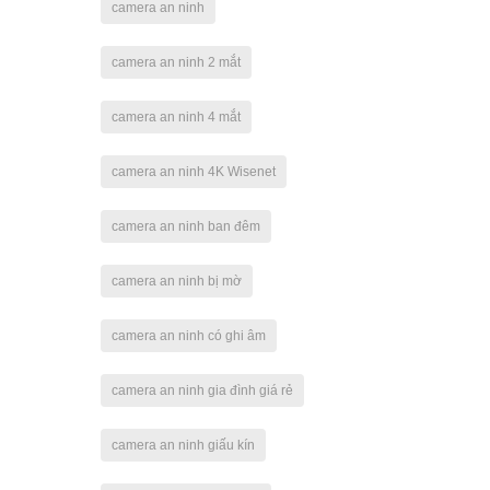
camera an ninh
camera an ninh 2 mắt
camera an ninh 4 mắt
camera an ninh 4K Wisenet
camera an ninh ban đêm
camera an ninh bị mờ
camera an ninh có ghi âm
camera an ninh gia đình giá rẻ
camera an ninh giấu kín