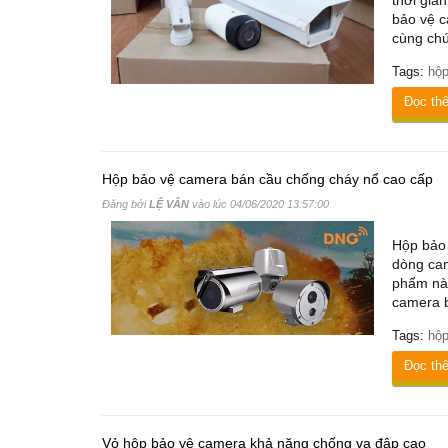
thời gia
bảo vệ c
cùng chú
Tags:
hộp
Đọc th
Hộp bảo vệ camera bán cầu chống cháy nổ cao cấp
Đăng bởi
LỆ VÂN
vào lúc
04/06/2020 13:57:00
Hộp bảo 
dòng cam
phẩm này
camera b
Tags:
hộp
Đọc th
Vỏ hộp bảo vệ camera khả năng chống va đập cao