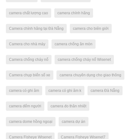
camera chất lượng cao
camera chính hãng
Camera chính hãng tại Đà Nẵng
camera cho biên giới
Camera cho nhà máy
camera chống ăn mòn
Camera chống cháy nổ
camera chống cháy nổ Wisenet
Camera chụp biển số xe
camera chuyên dụng cho giao thông
camera có ghi âm
camera có ghi âm k
camera Đà Nẵng
camera đếm người
camera đo thân nhiệt
camera dome hồng ngoại
camera dự án
Camera Fisheye Wisenet
Camera Fisheye Wisenet7