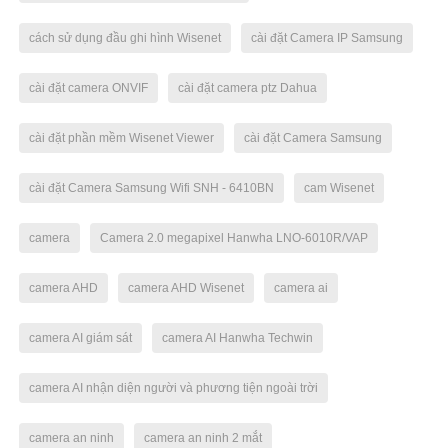
cách sử dụng đầu ghi hình Wisenet
cài đặt Camera IP Samsung
cài đặt camera ONVIF
cài đặt camera ptz Dahua
cài đặt phần mềm Wisenet Viewer
cài đặt Camera Samsung
cài đặt Camera Samsung Wifi SNH - 6410BN
cam Wisenet
camera
Camera 2.0 megapixel Hanwha LNO-6010R/VAP
camera AHD
camera AHD Wisenet
camera ai
camera AI giám sát
camera AI Hanwha Techwin
camera AI nhận diện người và phương tiện ngoài trời
camera an ninh
camera an ninh 2 mắt