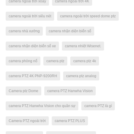
camera ngoài trời xoay
camera ngoài trời 4K
camera ngoài trời siêu nét
camera ngoài trời speed dome ptz
camera nhà xưởng
camera nhận diện biển số
camera nhận diện biển số xe
camera nhiệt Wisenet.
camera phòng nổ
camera ptz
camera ptz 4k
camera PTZ 4K PNP-9200RH
camera ptz analog
Camera ptz Dome
camera PTZ Hanwha Vision
camera PTZ Hanwha Vision cho quân sự
camera PTZ là gì
Camera PTZ ngoài trời
camera PTZ PLUS