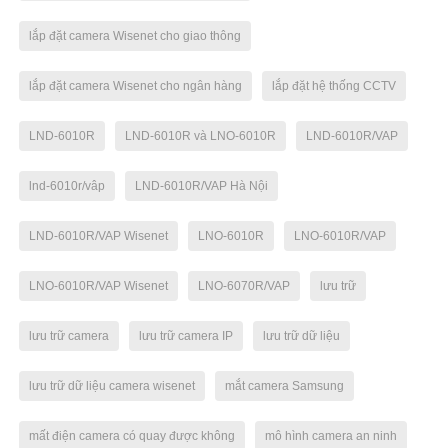
lắp đặt camera Wisenet cho giao thông
lắp đặt camera Wisenet cho ngân hàng
lắp đặt hệ thống CCTV
LND-6010R
LND-6010R và LNO-6010R
LND-6010R/VAP
lnd-6010r/vâp
LND-6010R/VAP Hà Nội
LND-6010R/VAP Wisenet
LNO-6010R
LNO-6010R/VAP
LNO-6010R/VAP Wisenet
LNO-6070R/VAP
lưu trữ
lưu trữ camera
lưu trữ camera IP
lưu trữ dữ liệu
lưu trữ dữ liệu camera wisenet
mắt camera Samsung
mất điện camera có quay được không
mô hình camera an ninh