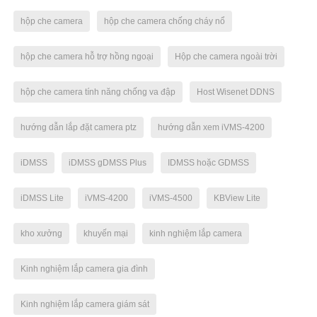
hộp che camera
hộp che camera chống cháy nổ
hộp che camera hỗ trợ hồng ngoại
Hộp che camera ngoài trời
hộp che camera tính năng chống va đập
Host Wisenet DDNS
hướng dẫn lắp đặt camera ptz
hướng dẫn xem iVMS-4200
iDMSS
iDMSS gDMSS Plus
IDMSS hoặc GDMSS
iDMSS Lite
iVMS-4200
iVMS-4500
KBView Lite
kho xưởng
khuyến mại
kinh nghiệm lắp camera
Kinh nghiệm lắp camera gia đình
Kinh nghiệm lắp camera giám sát