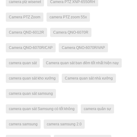
camera ptz wisenet
Camera PTZ XNP-6550RH
Camera PTZ Zoom
camera PTZ zoom 55x
Camera QND-6012R
Camera QNO-6070R
Camera QNO-6070R/CAP
Camera QNO-6070R/VAP
camera quan sát
Camera quan sát ban đêm tốt nhất hiện nay
camera quan sát kho xưởng
Camera quan sát nhà xưởng
camera quan sát samsung
camera quan sát Samsung có tốt không
camera quân sự
camera samsung
camera samsung 2.0