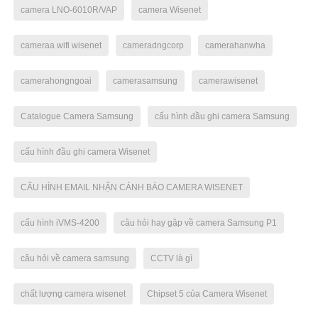
camera LNO-6010R/VAP
camera Wisenet
cameraa wifi wisenet
cameradngcorp
camerahanwha
camerahongngoai
camerasamsung
camerawisenet
Catalogue Camera Samsung
cấu hình đầu ghi camera Samsung
cấu hình đầu ghi camera Wisenet
CẤU HÌNH EMAIL NHẬN CẢNH BÁO CAMERA WISENET
cấu hình iVMS-4200
câu hỏi hay gặp về camera Samsung P1
câu hỏi về camera samsung
CCTV là gì
chất lượng camera wisenet
Chipset 5 của Camera Wisenet