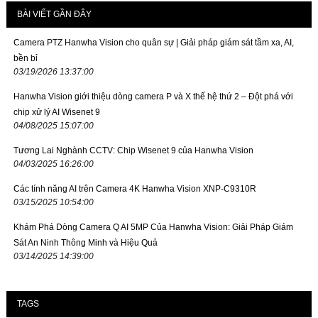
BÀI VIẾT GẦN ĐÂY
Camera PTZ Hanwha Vision cho quân sự | Giải pháp giám sát tầm xa, AI,
bền bỉ
03/19/2026 13:37:00
Hanwha Vision giới thiệu dòng camera P và X thế hệ thứ 2 – Đột phá với
chip xử lý AI Wisenet 9
04/08/2025 15:07:00
Tương Lai Nghành CCTV: Chip Wisenet 9 của Hanwha Vision
04/03/2025 16:26:00
Các tính năng AI trên Camera 4K Hanwha Vision XNP-C9310R
03/15/2025 10:54:00
Khám Phá Dòng Camera Q AI 5MP Của Hanwha Vision: Giải Pháp Giám
Sát An Ninh Thông Minh và Hiệu Quả
03/14/2025 14:39:00
TAGS