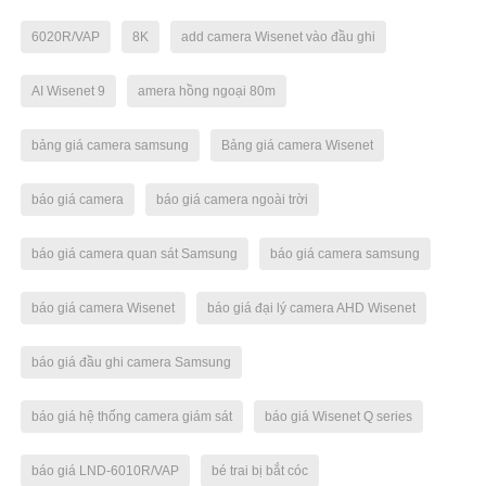
6020R/VAP
8K
add camera Wisenet vào đầu ghi
AI Wisenet 9
amera hồng ngoại 80m
bảng giá camera samsung
Bảng giá camera Wisenet
báo giá camera
báo giá camera ngoài trời
báo giá camera quan sát Samsung
báo giá camera samsung
báo giá camera Wisenet
báo giá đại lý camera AHD Wisenet
báo giá đầu ghi camera Samsung
báo giá hệ thống camera giám sát
báo giá Wisenet Q series
báo giá LND-6010R/VAP
bé trai bị bắt cóc