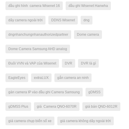
đầu ghi hình camera Wisenet 16
đầu ghi Wisenet Hanwha
dây camera ngoài trời
DDNS Wisenet
dng
dngnhanchungnhanauthorizedpartner
Dome camera
Dome Camera Samsung AHD analog
Đuôi VVN và VAP của Wisenet
DVR
DVR là gì
EagleEyes
extraLUX
gắn camera an ninh
gán camera IP vào đầu ghi Camera Samsung
gDMSS
gDMSS Plus
giá Camera QNO-6070R
giá bán QND-6012R
giá camera chụp biển số xe
giá camera không dây ngoài trời