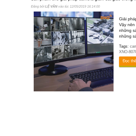
Đăng bởi
LỆ VÂN
vào lúc
12/05/2019 16:14:00
Giải phá
Vậy nên 
những sả
những sả
Tags:
cam
XNO-807
Đọc th