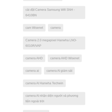
cài đặt Camera Samsung Wifi SNH -
6410BN
cam Wisenet
camera
Camera 2.0 megapixel Hanwha LNO-
6010R/VAP
camera AHD
camera AHD Wisenet
camera ai
camera AI giám sát
camera AI Hanwha Techwin
camera AI nhận diện người và phương
tiện ngoài trời