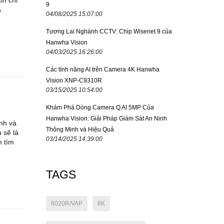
in chi
9
a
04/08/2025 15:07:00
Tương Lai Nghành CCTV: Chip Wisenet 9 của
Hanwha Vision
04/03/2025 16:26:00
Các tính năng AI trên Camera 4K Hanwha
Vision XNP-C9310R
03/15/2025 10:54:00
Khám Phá Dòng Camera Q AI 5MP Của
Hanwha Vision: Giải Pháp Giám Sát An Ninh
nh và
Thông Minh và Hiệu Quả
 sẽ là
03/14/2025 14:39:00
n tìm
TAGS
6020R/VAP
8K