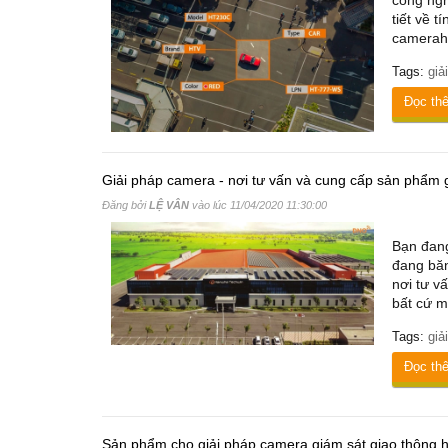
công ngh
tiết về 
cameraha
Tags:
giả
Đọc th
Giải pháp camera - nơi tư vấn và cung cấp sản phẩm g
Đăng bởi
LỆ VÂN
vào lúc
11/04/2020 11:30:00
Bạn đang
đang băn
nơi tư v
bất cứ m
Tags:
giả
Đọc th
Sản phẩm cho giải pháp camera giám sát giao thông 