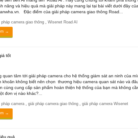
ệ tiên tiến AI mang tên ‘Road AI’. Hãy cùng chúng tôi khám phá thông t
tính năng và hiệu quả mà giải pháp này mang lại tại bài viết dưới đây củ
nwha.vn. Đặc điểm của giải pháp camera giao thông Road...
i pháp camera giao thông
,
Wisenet Road AI
êm →
iá tốt
 quan tâm tới giải pháp camera cho hệ thống giám sát an ninh của mì
 khoăn không biết nên chọn thương hiệu camera quan sát nào và đâu
ấn cùng cung cấp sản phẩm hoàn thiện hệ thống của bạn mà không cầ
ột đơn vị nào khác?...
i pháp camera
,
giải pháp camera giao thông
,
giải pháp camera Wisenet
êm →
hiệu quả