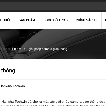
I THIỆU
SẢN PHẨM
GÓC HỖ TRỢ
CHÍNH SÁCH
Tin tức
Tin tức
giải pháp camera giao thông
 thông
t Hanwha Techwin
 Hanwha Techwin đã cho ra mắt các giải pháp camera giao thông dựa 