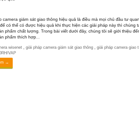
p camera giám sát giao thông hiệu quả là điều mà mọi chủ đầu tư qua
để có thể có được hiệu quả khi thực hiện các giải pháp này thì chúng t
n phẩm chất lượng. Trong bài viết dưới đây, chúng tôi sẽ giới thiệu đế
n phẩm thích hợp...
era wisenet
,
giải pháp camera giám sát giao thông
,
giải pháp camera giao 
0RH/VAP
êm →