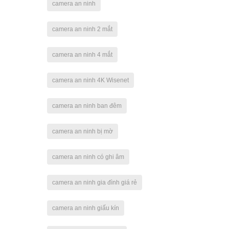
camera an ninh
camera an ninh 2 mắt
camera an ninh 4 mắt
camera an ninh 4K Wisenet
camera an ninh ban đêm
camera an ninh bị mờ
camera an ninh có ghi âm
camera an ninh gia đình giá rẻ
camera an ninh giấu kín