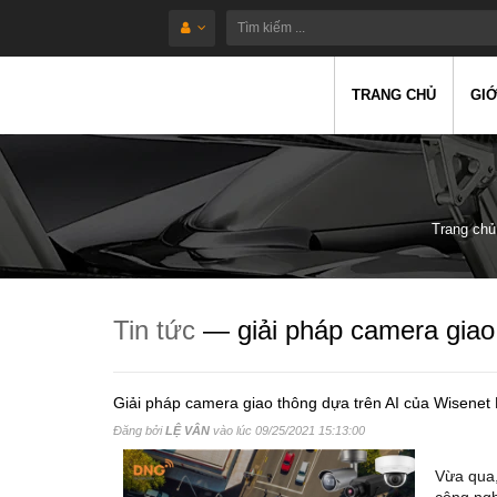
TRANG CHỦ
GIỚ
Trang chủ
Tin tức
— giải pháp camera giao
Giải pháp camera giao thông dựa trên AI của Wisene
Đăng bởi
LỆ VÂN
vào lúc
09/25/2021 15:13:00
Vừa qua,